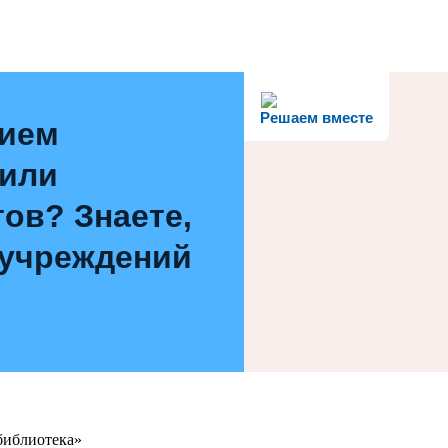
Решаем вместе
нием
 или
ов? Знаете,
 учреждений
библиотека»