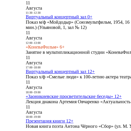
11
Августа
11:30
-
12:30
Виртуальный концертный зал 0+
Показ м/ф «Мойдодыр» (Союзмультфильм, 1954, 16 
мин.) (Ульяновой, 1, зал № 12)
11
Августа
12:00
-
13:00
«КоневаФильм» 6+
Занятие в мультипликационной студии «КоневаФиль
11
Августа
17:00
-
18:00
Виртуальный концертный зал 12+
Показ х/ф «Смелые люди» к 100-летию актера театра
11
Августа
18:00
-
19:00
«Заоникиевские просветительские беседы» 12+
Лекция диакона Артемия Овчаренко «Актуальность 
11
Августа
18:00
-
19:00
Презентация книги 12+
Новая книга поэта Антона Чёрного «Сбор» (ул. М. У