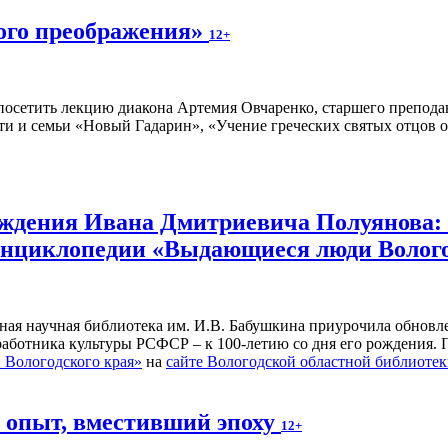
ного преображения»
12+
осетить лекцию диакона Артемия Овчаренко, старшего преподав
ти и семьи «Новый Гадарин», «Учение греческих святых отцов о
рождения Ивана Дмитриевича Полуянова:
 энциклопедии «Выдающиеся люди Волог
ьная научная библиотека им. И.В. Бабушкина приурочила обнов
 работника культуры РСФСР – к 100‑летию со дня его рождения.
Вологодского края»
на
сайте Вологодской областной библиоте
й опыт, вместивший эпоху
12+