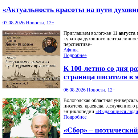
«Актуальность красоты на пути духов
07.08.2026
Новости
,
12+
Приглашаем вологжан
11 августа
п
куратора духовного центра личнос
перспективе».
Афиша
Подробнее
К 100-летию со дня 
страница писателя в
06.08.2026
Новости
,
12+
Вологодская областная универсал
писателя, краеведа, заслуженного
энциклопедии
«Выдающиеся люди 
Подробнее
«Сбор» – поэтически