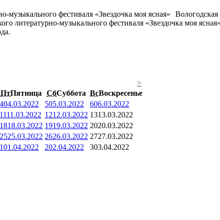
Вологодская 
кого литературно-музыкального фестиваля «Звездочка моя ясная
да.
>
Пт
Пятница
Сб
Суббота
Вс
Воскресенье
4
04.03.2022
5
05.03.2022
6
06.03.2022
11
11.03.2022
12
12.03.2022
13
13.03.2022
18
18.03.2022
19
19.03.2022
20
20.03.2022
25
25.03.2022
26
26.03.2022
27
27.03.2022
1
01.04.2022
2
02.04.2022
3
03.04.2022