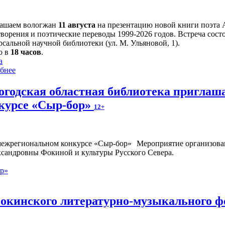
ашаем вологжан
11 августа
на презентацию новой книги поэта 
творения и поэтические переводы 1999-2026 годов. Встреча сост
сальной научной библиотеки (ул. М. Ульяновой, 1).
о в
18 часов
.
а
бнее
огодская областная библиотека приглаш
курсе «Сыр-бор»
12+
Мероприятие организован
ксандровны Фокиной и культуры Русского Севера.
ор»
окинского литературно-музыкального ф