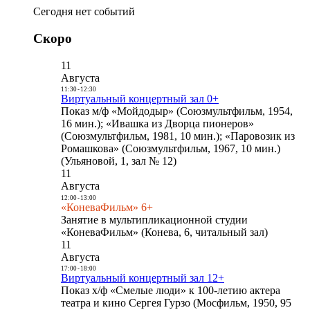
Сегодня нет событий
Скоро
11
Августа
11:30
-
12:30
Виртуальный концертный зал 0+
Показ м/ф «Мойдодыр» (Союзмультфильм, 1954,
16 мин.); «Ивашка из Дворца пионеров»
(Союзмультфильм, 1981, 10 мин.); «Паровозик из
Ромашкова» (Союзмультфильм, 1967, 10 мин.)
(Ульяновой, 1, зал № 12)
11
Августа
12:00
-
13:00
«КоневаФильм» 6+
Занятие в мультипликационной студии
«КоневаФильм» (Конева, 6, читальный зал)
11
Августа
17:00
-
18:00
Виртуальный концертный зал 12+
Показ х/ф «Смелые люди» к 100-летию актера
театра и кино Сергея Гурзо (Мосфильм, 1950, 95