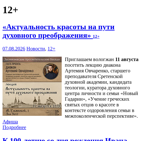
12+
«Актуальность красоты на пути
духовного преображения»
12+
07.08.2026
Новости
,
12+
Приглашаем вологжан
11 августа
посетить лекцию диакона
Артемия Овчаренко, старшего
преподавателя Сретенской
духовной академии, кандидата
теологии, куратора духовного
центра личности и семьи «Новый
Гадарин», «Учение греческих
святых отцов о красоте в
контексте оздоровления семьи в
межпоколенческой перспективе».
Афиша
Подробнее
К 100-летию со дня рождения Ивана