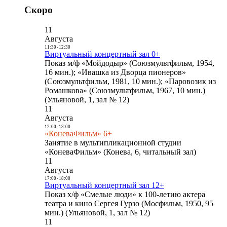
Скоро
11
Августа
11:30
-
12:30
Виртуальный концертный зал 0+
Показ м/ф «Мойдодыр» (Союзмультфильм, 1954,
16 мин.); «Ивашка из Дворца пионеров»
(Союзмультфильм, 1981, 10 мин.); «Паровозик из
Ромашкова» (Союзмультфильм, 1967, 10 мин.)
(Ульяновой, 1, зал № 12)
11
Августа
12:00
-
13:00
«КоневаФильм» 6+
Занятие в мультипликационной студии
«КоневаФильм» (Конева, 6, читальный зал)
11
Августа
17:00
-
18:00
Виртуальный концертный зал 12+
Показ х/ф «Смелые люди» к 100-летию актера
театра и кино Сергея Гурзо (Мосфильм, 1950, 95
мин.) (Ульяновой, 1, зал № 12)
11