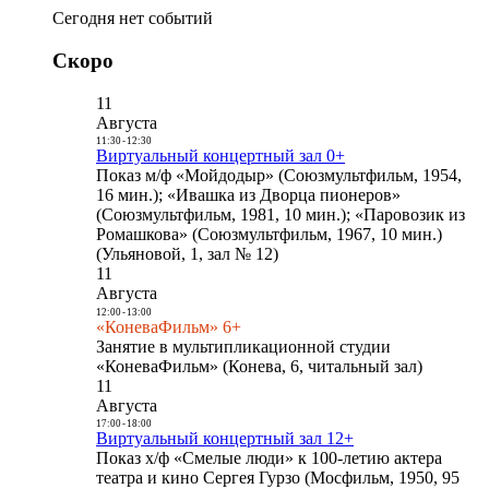
Сегодня нет событий
Скоро
11
Августа
11:30
-
12:30
Виртуальный концертный зал 0+
Показ м/ф «Мойдодыр» (Союзмультфильм, 1954,
16 мин.); «Ивашка из Дворца пионеров»
(Союзмультфильм, 1981, 10 мин.); «Паровозик из
Ромашкова» (Союзмультфильм, 1967, 10 мин.)
(Ульяновой, 1, зал № 12)
11
Августа
12:00
-
13:00
«КоневаФильм» 6+
Занятие в мультипликационной студии
«КоневаФильм» (Конева, 6, читальный зал)
11
Августа
17:00
-
18:00
Виртуальный концертный зал 12+
Показ х/ф «Смелые люди» к 100-летию актера
театра и кино Сергея Гурзо (Мосфильм, 1950, 95