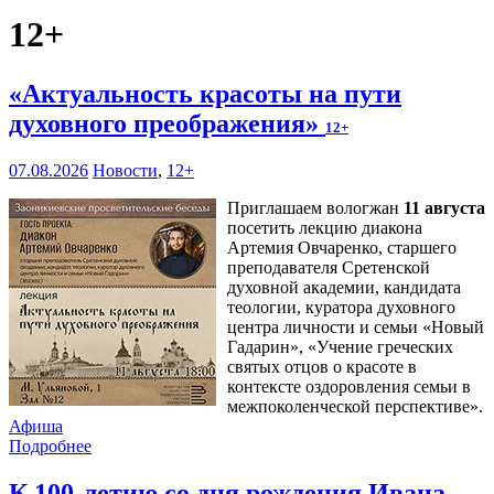
12+
«Актуальность красоты на пути
духовного преображения»
12+
07.08.2026
Новости
,
12+
Приглашаем вологжан
11 августа
посетить лекцию диакона
Артемия Овчаренко, старшего
преподавателя Сретенской
духовной академии, кандидата
теологии, куратора духовного
центра личности и семьи «Новый
Гадарин», «Учение греческих
святых отцов о красоте в
контексте оздоровления семьи в
межпоколенческой перспективе».
Афиша
Подробнее
К 100-летию со дня рождения Ивана