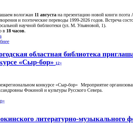
ашаем вологжан
11 августа
на презентацию новой книги поэта 
творения и поэтические переводы 1999-2026 годов. Встреча сост
сальной научной библиотеки (ул. М. Ульяновой, 1).
о в
18 часов
.
а
бнее
огодская областная библиотека приглаш
курсе «Сыр-бор»
12+
Мероприятие организован
ксандровны Фокиной и культуры Русского Севера.
ор»
окинского литературно-музыкального ф