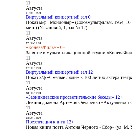
11
Августа
11:30
-
12:30
Виртуальный концертный зал 0+
Показ м/ф «Мойдодыр» (Союзмультфильм, 1954, 16 
мин.) (Ульяновой, 1, зал № 12)
11
Августа
12:00
-
13:00
«КоневаФильм» 6+
Занятие в мультипликационной студии «КоневаФиль
11
Августа
17:00
-
18:00
Виртуальный концертный зал 12+
Показ х/ф «Смелые люди» к 100-летию актера театра
11
Августа
18:00
-
19:00
«Заоникиевские просветительские беседы» 12+
Лекция диакона Артемия Овчаренко «Актуальность 
11
Августа
18:00
-
19:00
Презентация книги 12+
Новая книга поэта Антона Чёрного «Сбор» (ул. М. У