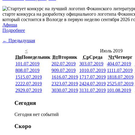
старте конкурса на разработку официального логотипа Фокинс
который состоится в Вологде в первую неделю сентября 2026 го
Афиша
Подробнее
← Предыдущая
<
Июль 2019
Пн
Понедельник
Вт
Вторник
Ср
Среда
Чт
Четверг
1
01.07.2019
2
02.07.2019
3
03.07.2019
4
04.07.2019
8
08.07.2019
9
09.07.2019
10
10.07.2019
11
11.07.2019
15
15.07.2019
16
16.07.2019
17
17.07.2019
18
18.07.2019
22
22.07.2019
23
23.07.2019
24
24.07.2019
25
25.07.2019
29
29.07.2019
30
30.07.2019
31
31.07.2019
1
01.08.2019
Сегодня
Сегодня нет событий
Скоро