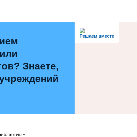
Решаем вместе
нием
 или
ов? Знаете,
 учреждений
библиотека»