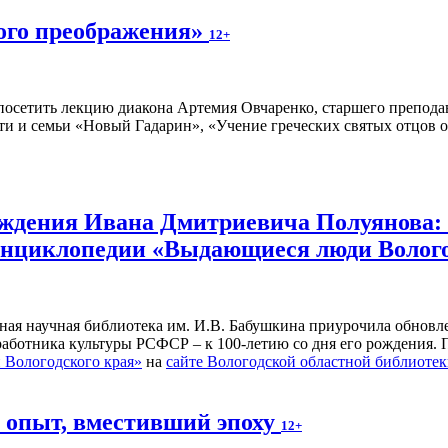
ного преображения»
12+
осетить лекцию диакона Артемия Овчаренко, старшего преподав
ти и семьи «Новый Гадарин», «Учение греческих святых отцов о
рождения Ивана Дмитриевича Полуянова:
 энциклопедии «Выдающиеся люди Волог
ьная научная библиотека им. И.В. Бабушкина приурочила обнов
 работника культуры РСФСР – к 100‑летию со дня его рождения.
Вологодского края»
на
сайте Вологодской областной библиоте
й опыт, вместивший эпоху
12+