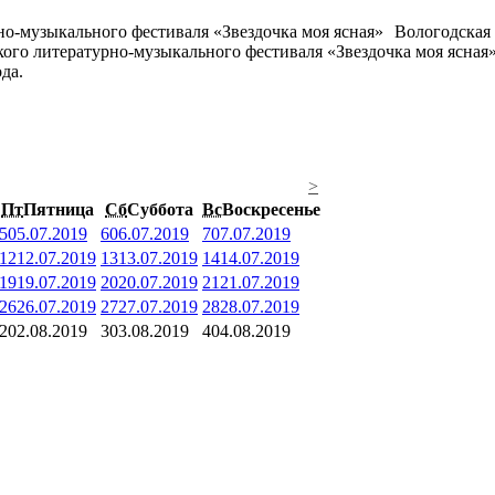
Вологодская 
кого литературно-музыкального фестиваля «Звездочка моя ясная
да.
>
Пт
Пятница
Сб
Суббота
Вс
Воскресенье
5
05.07.2019
6
06.07.2019
7
07.07.2019
12
12.07.2019
13
13.07.2019
14
14.07.2019
19
19.07.2019
20
20.07.2019
21
21.07.2019
26
26.07.2019
27
27.07.2019
28
28.07.2019
2
02.08.2019
3
03.08.2019
4
04.08.2019