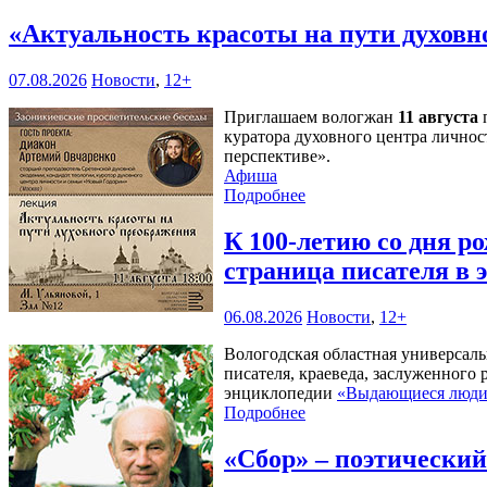
«Актуальность красоты на пути духов
07.08.2026
Новости
,
12+
Приглашаем вологжан
11 августа
п
куратора духовного центра личнос
перспективе».
Афиша
Подробнее
К 100-летию со дня 
страница писателя в
06.08.2026
Новости
,
12+
Вологодская областная универсал
писателя, краеведа, заслуженного
энциклопедии
«Выдающиеся люди 
Подробнее
«Сбор» – поэтически