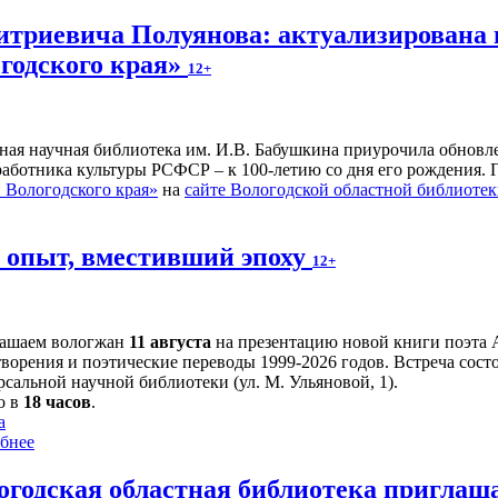
итриевича Полуянова: актуализирована 
годского края»
12+
ьная научная библиотека им. И.В. Бабушкина приурочила обнов
 работника культуры РСФСР – к 100‑летию со дня его рождения.
Вологодского края»
на
сайте Вологодской областной библиоте
й опыт, вместивший эпоху
12+
ашаем вологжан
11 августа
на презентацию новой книги поэта 
творения и поэтические переводы 1999-2026 годов. Встреча сост
сальной научной библиотеки (ул. М. Ульяновой, 1).
о в
18 часов
.
а
бнее
огодская областная библиотека приглаш