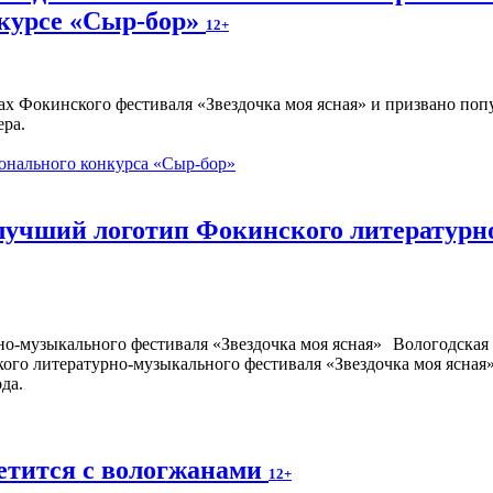
курсе «Сыр-бор»
12+
ах Фокинского фестиваля «Звездочка моя ясная» и призвано по
ера.
онального конкурса «Сыр-бор»
 лучший логотип Фокинского литературн
Вологодская 
кого литературно-музыкального фестиваля «Звездочка моя ясная
да.
етится с вологжанами
12+