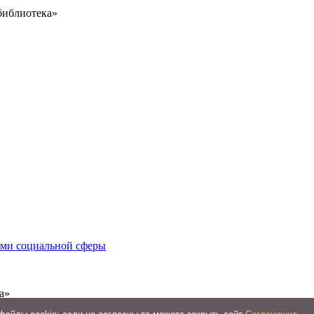
библиотека»
иями социальной сферы
а»