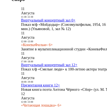
11
Августа
11:30
-
12:30
Виртуальный концертный зал 0+
Показ м/ф «Мойдодыр» (Союзмультфильм, 1954, 16 
мин.) (Ульяновой, 1, зал № 12)
11
Августа
12:00
-
13:00
«КоневаФильм» 6+
Занятие в мультипликационной студии «КоневаФиль
11
Августа
17:00
-
18:00
Виртуальный концертный зал 12+
Показ х/ф «Смелые люди» к 100-летию актера театра
11
Августа
18:00
-
19:00
Презентация книги 12+
Новая книга поэта Антона Чёрного «Сбор» (ул. М. У
12
Августа
12:00
-
13:00
«Читающая лошадка» 6+