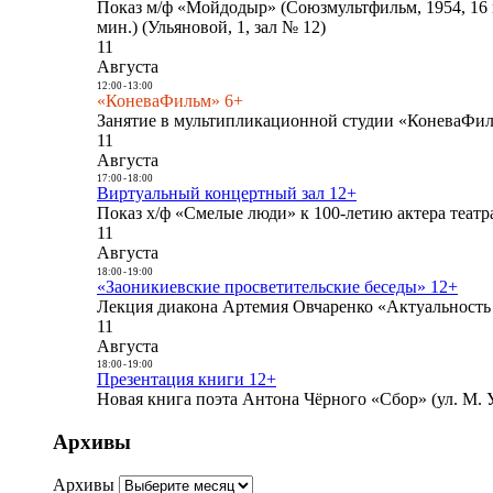
Показ м/ф «Мойдодыр» (Союзмультфильм, 1954, 16 
мин.) (Ульяновой, 1, зал № 12)
11
Августа
12:00
-
13:00
«КоневаФильм» 6+
Занятие в мультипликационной студии «КоневаФиль
11
Августа
17:00
-
18:00
Виртуальный концертный зал 12+
Показ х/ф «Смелые люди» к 100-летию актера театра
11
Августа
18:00
-
19:00
«Заоникиевские просветительские беседы» 12+
Лекция диакона Артемия Овчаренко «Актуальность 
11
Августа
18:00
-
19:00
Презентация книги 12+
Новая книга поэта Антона Чёрного «Сбор» (ул. М. У
Архивы
Архивы