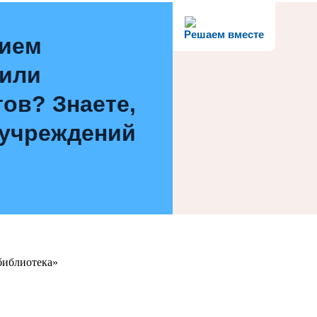
Решаем вместе
нием
 или
ов? Знаете,
 учреждений
библиотека»