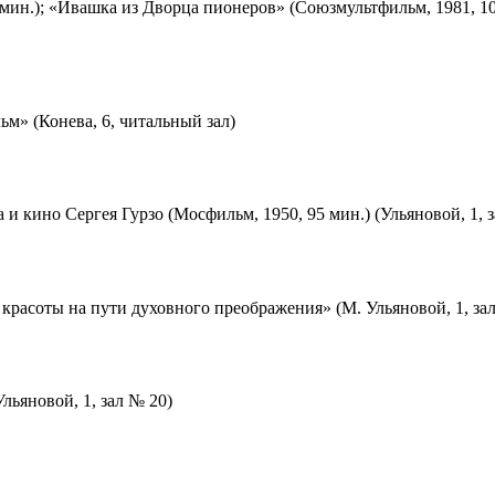
мин.); «Ивашка из Дворца пионеров» (Союзмультфильм, 1981, 10
м» (Конева, 6, читальный зал)
 и кино Сергея Гурзо (Мосфильм, 1950, 95 мин.) (Ульяновой, 1, 
красоты на пути духовного преображения» (М. Ульяновой, 1, за
льяновой, 1, зал № 20)