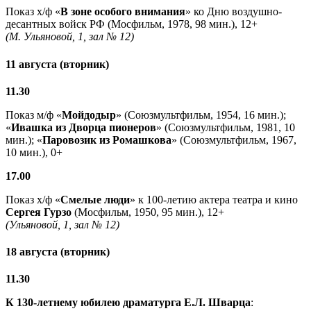
Показ х/ф «
В зоне особого внимания
» ко Дню воздушно-
десантных войск РФ (Мосфильм, 1978, 98 мин.), 12+
(М. Ульяновой, 1, зал № 12)
11 августа (вторник)
11.30
Показ м/ф «
Мойдодыр
» (Союзмультфильм, 1954, 16 мин.);
«
Ивашка из Дворца пионеров
» (Союзмультфильм, 1981, 10
мин.); «
Паровозик из Ромашкова
» (Союзмультфильм, 1967,
10 мин.), 0+
17.00
Показ х/ф «
Смелые люди
» к 100-летию актера театра и кино
Сергея Гурзо
(Мосфильм, 1950, 95 мин.), 12+
(Ульяновой, 1, зал № 12)
18 августа (вторник)
11.30
К 130-летнему юбилею драматурга
Е.Л. Шварца
: