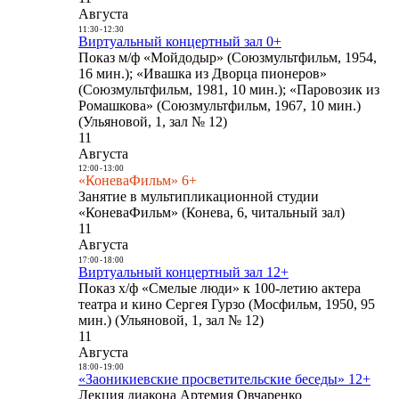
Августа
11:30
-
12:30
Виртуальный концертный зал 0+
Показ м/ф «Мойдодыр» (Союзмультфильм, 1954,
16 мин.); «Ивашка из Дворца пионеров»
(Союзмультфильм, 1981, 10 мин.); «Паровозик из
Ромашкова» (Союзмультфильм, 1967, 10 мин.)
(Ульяновой, 1, зал № 12)
11
Августа
12:00
-
13:00
«КоневаФильм» 6+
Занятие в мультипликационной студии
«КоневаФильм» (Конева, 6, читальный зал)
11
Августа
17:00
-
18:00
Виртуальный концертный зал 12+
Показ х/ф «Смелые люди» к 100-летию актера
театра и кино Сергея Гурзо (Мосфильм, 1950, 95
мин.) (Ульяновой, 1, зал № 12)
11
Августа
18:00
-
19:00
«Заоникиевские просветительские беседы» 12+
Лекция диакона Артемия Овчаренко