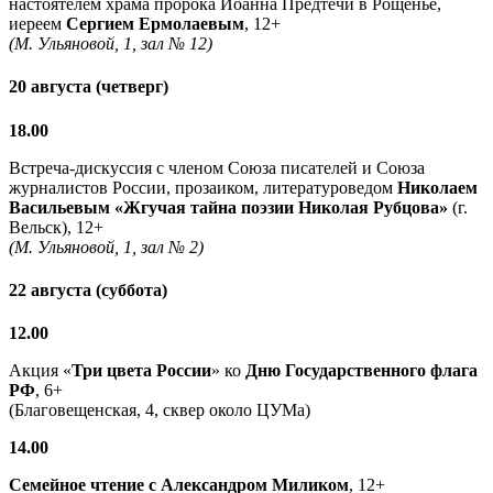
настоятелем храма пророка Иоанна Предтечи в Рощенье,
иереем
Сергием Ермолаевым
, 12+
(М. Ульяновой, 1, зал № 12)
20 августа (четверг)
18.00
Встреча-дискуссия с членом Союза писателей и Союза
журналистов России, прозаиком, литературоведом
Николаем
Васильевым
«Жгучая тайна поэзии Николая Рубцова»
(г.
Вельск), 12+
(М. Ульяновой, 1, зал № 2)
22 августа (суббота)
12.00
Акция «
Три цвета России
» ко
Дню Государственного флага
РФ
, 6+
(Благовещенская, 4, сквер около ЦУМа)
14.00
Семейное чтение с
Александром Миликом
, 12+