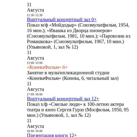
11
Августа
11:30
-
12:30
Виртуальный концертный зал 0+
Показ м/ф «Мойдодыр» (Союзмультфильм, 1954,
16 мин.); «Ивашка из Дворца пионеров»
(Союзмультфильм, 1981, 10 мин.); «Паровозик из
Ромашкова» (Союзмультфильм, 1967, 10 мин.)
(Ульяновой, 1, зал № 12)
11
Августа
12:00
-
13:00
«КоневаФильм» 6+
Занятие в мультипликационной студии
«КоневаФильм» (Конева, 6, читальный зал)
11
Августа
17:00
-
18:00
Виртуальный концертный зал 12+
Показ х/ф «Смелые люди» к 100-летию актера
театра и кино Сергея Гурзо (Мосфильм, 1950, 95
мин.) (Ульяновой, 1, зал № 12)
11
Августа
18:00
-
19:00
Презентация книги 12+