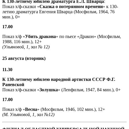
К 130-летнему юбилею драматурга
Е.Л. Шварца
:
Показ х/ф-сказки «
Сказка о потерянном времени
» к 130-
летию драматурга Евгения Шварца (Мосфильм, 1964, 76
мин.), 0+
17.00
Показ х/ф «
Убить дракона
» по пьесе «Дракон» (Мосфильм,
1988, 116 мин.), 12+
(Ульяновой, 1, зал № 12)
25 августа (вторник)
11.30
К 130-летнему юбилею народной артистки СССР Ф.Г.
Раневской
Показ х/ф-сказки «
Золушка
» (Ленфильм, 1947, 84 мин.), 0+
17.00
Показ х/ф «
Весна
» (Мосфильм, 1946, 102 мин.), 12+
(М. Ульяновой, 1, зал №12)