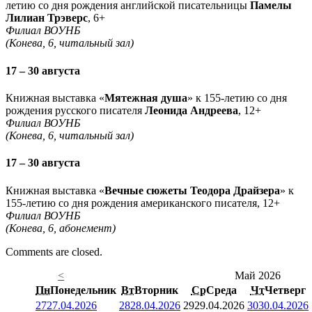
летию со дня рождения английской писательницы
Памелы
Лилиан Трэверс
, 6+
Филиал ВОУНБ
(Конева, 6, читальный зал)
17 – 30 августа
Книжная выставка «
Мятежная душа
» к 155-летию со дня
рождения русского писателя
Леонида Андреева
, 12+
Филиал ВОУНБ
(Конева, 6, читальный зал)
17 – 30 августа
Книжная выставка «
Вечные сюжеты Теодора Драйзера
» к
155-летию со дня рождения американского писателя, 12+
Филиал ВОУНБ
(Конева, 6, абонемент)
Comments are closed.
<
Май 2026
Пн
Понедельник
Вт
Вторник
Ср
Среда
Чт
Четверг
27
27.04.2026
28
28.04.2026
29
29.04.2026
30
30.04.2026