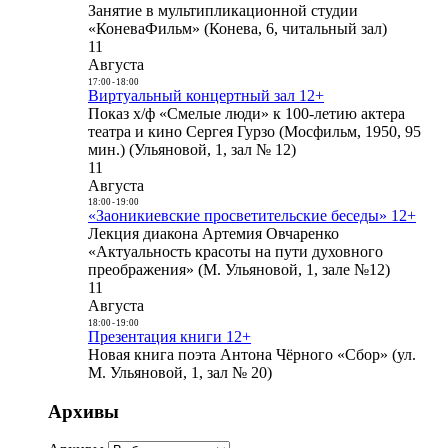
Занятие в мультипликационной студии
«КоневаФильм» (Конева, 6, читальный зал)
11
Августа
17:00
-
18:00
Виртуальный концертный зал 12+
Показ х/ф «Смелые люди» к 100-летию актера
театра и кино Сергея Гурзо (Мосфильм, 1950, 95
мин.) (Ульяновой, 1, зал № 12)
11
Августа
18:00
-
19:00
«Заоникиевские просветительские беседы» 12+
Лекция диакона Артемия Овчаренко
«Актуальность красоты на пути духовного
преображения» (М. Ульяновой, 1, зале №12)
11
Августа
18:00
-
19:00
Презентация книги 12+
Новая книга поэта Антона Чёрного «Сбор» (ул.
М. Ульяновой, 1, зал № 20)
Архивы