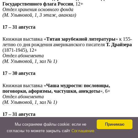
Государственного флага России
, 12+
Отдел хранения основного фонда
(М. Ульяновой, 1, 3 этаж, аванзал)
17 – 31 августа
Книжная выставка «
Титан зарубежной литературы
» к 155-
летию со дня рождения американского писателя
Т. Драйзера
(1871-1945), 12+
Отдел абонемента
(М. Ульяновой, 1, зал № 1)
17 – 30 августа
Книжная выставка «
Чаша мудрости: пословицы,
поговорки, афоризмы, частушки, анекдоты
», 6+
Отдел абонемента
(М. Ульяновой, 1, зал № 1)
17 – 31 августа
Мы cохраняем файлы cookie: если не
Принимаю
Книжная выставка «
Готовим малышей к школе
», 6+
согласны то можете закрыть сайт
Соглашение
Отдел абонемента
(М. Ульяновой, 1, зал № 1)