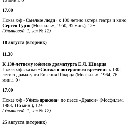
10 мин.), 0+
17.00
Показ х/ф «
Смелые люди
» к 100-летию актера театра и кино
Сергея Гурзо
(Мосфильм, 1950, 95 мин.), 12+
(Ульяновой, 1, зал № 12)
18 августа (вторник)
11.30
К 130-летнему юбилею драматурга
Е.Л. Шварца
:
Показ х/ф-сказки «
Сказка о потерянном времени
» к 130-
летию драматурга Евгения Шварца (Мосфильм, 1964, 76
мин.), 0+
17.00
Показ х/ф «
Убить дракона
» по пьесе «Дракон» (Мосфильм,
1988, 116 мин.), 12+
(Ульяновой, 1, зал № 12)
25 августа (вторник)