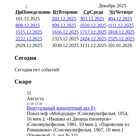
<
Декабрь 2025
Пн
Понедельник
Вт
Вторник
Ср
Среда
Чт
Четверг
1
01.12.2025
2
02.12.2025
3
03.12.2025
4
04.12.2025
8
08.12.2025
9
09.12.2025
10
10.12.2025
11
11.12.2025
15
15.12.2025
16
16.12.2025
17
17.12.2025
18
18.12.2025
22
22.12.2025
23
23.12.2025
24
24.12.2025
25
25.12.2025
29
29.12.2025
30
30.12.2025
31
31.12.2025
1
01.01.2026
Сегодня
Сегодня нет событий
Скоро
11
Августа
11:30
-
12:30
Виртуальный концертный зал 0+
Показ м/ф «Мойдодыр» (Союзмультфильм, 1954,
16 мин.); «Ивашка из Дворца пионеров»
(Союзмультфильм, 1981, 10 мин.); «Паровозик из
Ромашкова» (Союзмультфильм, 1967, 10 мин.)
(Ульяновой, 1, зал № 12)