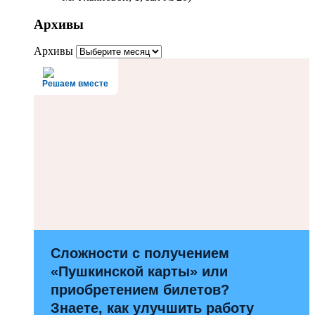
Архивы
Архивы
Решаем вместе
Сложности с получением
«Пушкинской карты» или
приобретением билетов?
Знаете, как улучшить работу