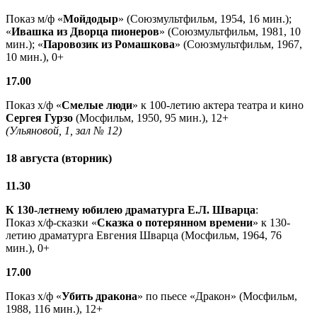
Показ м/ф «
Мойдодыр
» (Союзмультфильм, 1954, 16 мин.);
«
Ивашка из Дворца пионеров
» (Союзмультфильм, 1981, 10
мин.); «
Паровозик из Ромашкова
» (Союзмультфильм, 1967,
10 мин.), 0+
17.00
Показ х/ф «
Смелые люди
» к 100-летию актера театра и кино
Сергея Гурзо
(Мосфильм, 1950, 95 мин.), 12+
(Ульяновой, 1, зал № 12)
18 августа (вторник)
11.30
К 130-летнему юбилею драматурга
Е.Л. Шварца
:
Показ х/ф-сказки «
Сказка о потерянном времени
» к 130-
летию драматурга Евгения Шварца (Мосфильм, 1964, 76
мин.), 0+
17.00
Показ х/ф «
Убить дракона
» по пьесе «Дракон» (Мосфильм,
1988, 116 мин.), 12+