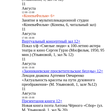
11
Августа
12:00
-
13:00
«КоневаФильм» 6+
Занятие в мультипликационной студии
«КоневаФильм» (Конева, 6, читальный зал)
11
Августа
17:00
-
18:00
Виртуальный концертный зал 12+
Показ х/ф «Смелые люди» к 100-летию актера
театра и кино Сергея Гурзо (Мосфильм, 1950, 95
мин.) (Ульяновой, 1, зал № 12)
11
Августа
18:00
-
19:00
«Заоникиевские просветительские беседы» 12+
Лекция диакона Артемия Овчаренко
«Актуальность красоты на пути духовного
преображения» (М. Ульяновой, 1, зале №12)
11
Августа
18:00
-
19:00
Презентация книги 12+
Новая книга поэта Антона Чёрного «Сбор» (ул.
М. Ульяновой, 1, зал № 20)