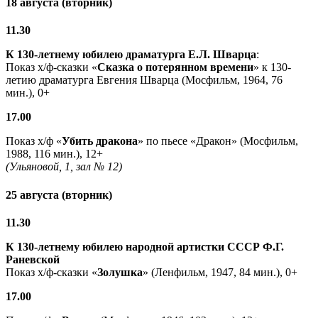
18 августа (вторник)
11.30
К 130-летнему юбилею драматурга
Е.Л. Шварца
:
Показ х/ф-сказки «
Сказка о потерянном времени
» к 130-
летию драматурга Евгения Шварца (Мосфильм, 1964, 76
мин.), 0+
17.00
Показ х/ф «
Убить дракона
» по пьесе «Дракон» (Мосфильм,
1988, 116 мин.), 12+
(Ульяновой, 1, зал № 12)
25 августа (вторник)
11.30
К 130-летнему юбилею народной артистки СССР Ф.Г.
Раневской
Показ х/ф-сказки «
Золушка
» (Ленфильм, 1947, 84 мин.), 0+
17.00