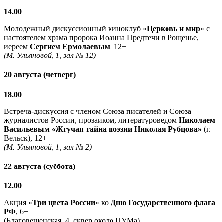
14.00
Молодежный дискуссионный киноклуб «
Церковь и мир
» с
настоятелем храма пророка Иоанна Предтечи в Рощенье,
иереем
Сергием Ермолаевым
, 12+
(М. Ульяновой, 1, зал № 12)
20 августа (четверг)
18.00
Встреча-дискуссия с членом Союза писателей и Союза
журналистов России, прозаиком, литературоведом
Николаем
Васильевым
«Жгучая тайна поэзии Николая Рубцова»
(г.
Вельск), 12+
(М. Ульяновой, 1, зал № 2)
22 августа (суббота)
12.00
Акция «
Три цвета России
» ко
Дню Государственного флага
РФ
, 6+
(Благовещенская, 4, сквер около ЦУМа)