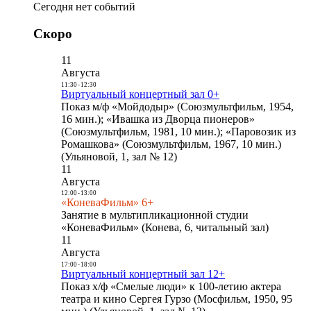
Сегодня нет событий
Скоро
11
Августа
11:30
-
12:30
Виртуальный концертный зал 0+
Показ м/ф «Мойдодыр» (Союзмультфильм, 1954,
16 мин.); «Ивашка из Дворца пионеров»
(Союзмультфильм, 1981, 10 мин.); «Паровозик из
Ромашкова» (Союзмультфильм, 1967, 10 мин.)
(Ульяновой, 1, зал № 12)
11
Августа
12:00
-
13:00
«КоневаФильм» 6+
Занятие в мультипликационной студии
«КоневаФильм» (Конева, 6, читальный зал)
11
Августа
17:00
-
18:00
Виртуальный концертный зал 12+
Показ х/ф «Смелые люди» к 100-летию актера
театра и кино Сергея Гурзо (Мосфильм, 1950, 95