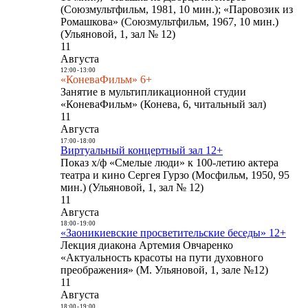
(Союзмультфильм, 1981, 10 мин.); «Паровозик из
Ромашкова» (Союзмультфильм, 1967, 10 мин.)
(Ульяновой, 1, зал № 12)
11
Августа
12:00
-
13:00
«КоневаФильм» 6+
Занятие в мультипликационной студии
«КоневаФильм» (Конева, 6, читальный зал)
11
Августа
17:00
-
18:00
Виртуальный концертный зал 12+
Показ х/ф «Смелые люди» к 100-летию актера
театра и кино Сергея Гурзо (Мосфильм, 1950, 95
мин.) (Ульяновой, 1, зал № 12)
11
Августа
18:00
-
19:00
«Заоникиевские просветительские беседы» 12+
Лекция диакона Артемия Овчаренко
«Актуальность красоты на пути духовного
преображения» (М. Ульяновой, 1, зале №12)
11
Августа
18:00
-
19:00