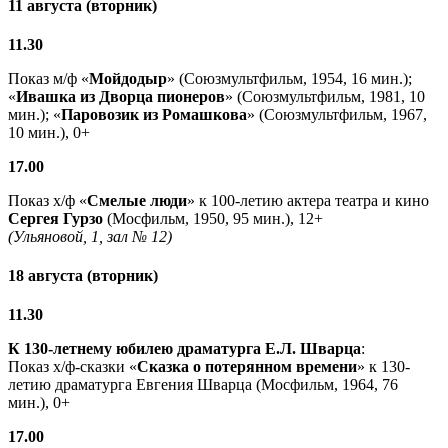
11 августа (вторник)
11.30
Показ м/ф «
Мойдодыр
» (Союзмультфильм, 1954, 16 мин.);
«
Ивашка из Дворца пионеров
» (Союзмультфильм, 1981, 10
мин.); «
Паровозик из Ромашкова
» (Союзмультфильм, 1967,
10 мин.), 0+
17.00
Показ х/ф «
Смелые люди
» к 100-летию актера театра и кино
Сергея Гурзо
(Мосфильм, 1950, 95 мин.), 12+
(Ульяновой, 1, зал № 12)
18 августа (вторник)
11.30
К 130-летнему юбилею драматурга
Е.Л. Шварца
:
Показ х/ф-сказки «
Сказка о потерянном времени
» к 130-
летию драматурга Евгения Шварца (Мосфильм, 1964, 76
мин.), 0+
17.00