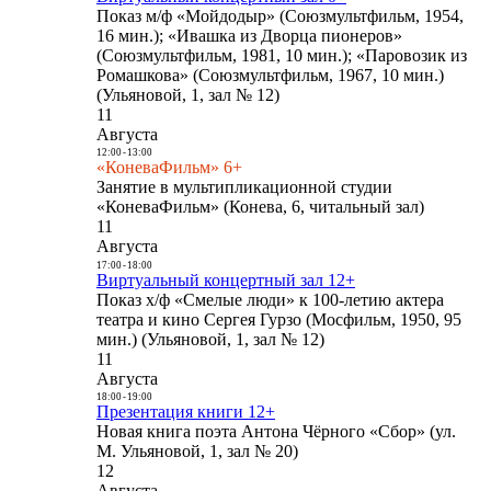
Показ м/ф «Мойдодыр» (Союзмультфильм, 1954,
16 мин.); «Ивашка из Дворца пионеров»
(Союзмультфильм, 1981, 10 мин.); «Паровозик из
Ромашкова» (Союзмультфильм, 1967, 10 мин.)
(Ульяновой, 1, зал № 12)
11
Августа
12:00
-
13:00
«КоневаФильм» 6+
Занятие в мультипликационной студии
«КоневаФильм» (Конева, 6, читальный зал)
11
Августа
17:00
-
18:00
Виртуальный концертный зал 12+
Показ х/ф «Смелые люди» к 100-летию актера
театра и кино Сергея Гурзо (Мосфильм, 1950, 95
мин.) (Ульяновой, 1, зал № 12)
11
Августа
18:00
-
19:00
Презентация книги 12+
Новая книга поэта Антона Чёрного «Сбор» (ул.
М. Ульяновой, 1, зал № 20)
12
Августа