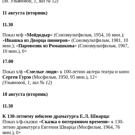
(М. Ульяновой, 1, зал № 12)
11 августа (вторник)
11.30
Показ м/ф «
Мойдодыр
» (Союзмультфильм, 1954, 16 мин.);
«
Ивашка из Дворца пионеров
» (Союзмультфильм, 1981, 10
мин.); «
Паровозик из Ромашкова
» (Союзмультфильм, 1967,
10 мин.), 0+
17.00
Показ х/ф «
Смелые люди
» к 100-летию актера театра и кино
Сергея Гурзо
(Мосфильм, 1950, 95 мин.), 12+
(Ульяновой, 1, зал № 12)
18 августа (вторник)
11.30
К 130-летнему юбилею драматурга
Е.Л. Шварца
:
Показ х/ф-сказки «
Сказка о потерянном времени
» к 130-
летию драматурга Евгения Шварца (Мосфильм, 1964, 76
мин.), 0+