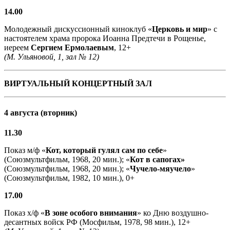
14.00
Молодежный дискуссионный киноклуб «
Церковь и мир
» с
настоятелем храма пророка Иоанна Предтечи в Рощенье,
иереем
Сергием Ермолаевым
, 12+
(М. Ульяновой, 1, зал № 12)
ВИРТУАЛЬНЫЙ КОНЦЕРТНЫЙ ЗАЛ
4 августа (вторник)
11.30
Показ м/ф «
Кот, который гулял сам по себе
»
(Союзмультфильм, 1968, 20 мин.); «
Кот в сапогах»
(Союзмультфильм, 1968, 20 мин.); «
Чучело-мяучело
»
(Союзмультфильм, 1982, 10 мин.), 0+
17.00
Показ х/ф «
В зоне особого внимания
» ко Дню воздушно-
десантных войск РФ (Мосфильм, 1978, 98 мин.), 12+