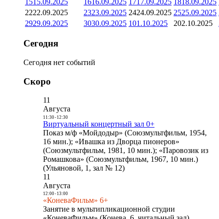
15
15.09.2025
16
16.09.2025
17
17.09.2025
18
18.09.2025
22
22.09.2025
23
23.09.2025
24
24.09.2025
25
25.09.2025
29
29.09.2025
30
30.09.2025
1
01.10.2025
2
02.10.2025
Сегодня
Сегодня нет событий
Скоро
11
Августа
11:30
-
12:30
Виртуальный концертный зал 0+
Показ м/ф «Мойдодыр» (Союзмультфильм, 1954,
16 мин.); «Ивашка из Дворца пионеров»
(Союзмультфильм, 1981, 10 мин.); «Паровозик из
Ромашкова» (Союзмультфильм, 1967, 10 мин.)
(Ульяновой, 1, зал № 12)
11
Августа
12:00
-
13:00
«КоневаФильм» 6+
Занятие в мультипликационной студии
«КоневаФильм» (Конева, 6, читальный зал)