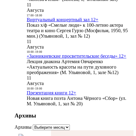
11
Августа
17:00
-
18:00
Виртуальный концертный зал 12+
Показ х/ф «Смелые люди» к 100-летию актера
театра и кино Сергея Гурзо (Мосфильм, 1950, 95
мин.) (Ульяновой, 1, зал № 12)
11
Августа
18:00
-
19:00
«Заоникиевские просветительские беседы» 12+
Лекция диакона Артемия Овчаренко
«Актуальность красоты на пути духовного
преображения» (М. Ульяновой, 1, зале №12)
11
Августа
18:00
-
19:00
Презентация книги 12+
Новая книга поэта Антона Чёрного «Сбор» (ул.
М. Ульяновой, 1, зал № 20)
Архивы
Архивы