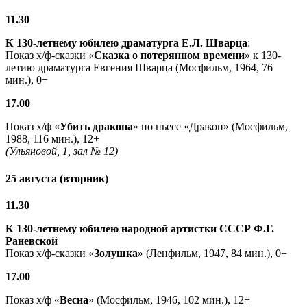
11.30
К 130-летнему юбилею драматурга
Е.Л. Шварца
:
Показ х/ф-сказки «
Сказка о потерянном времени
» к 130-
летию драматурга Евгения Шварца (Мосфильм, 1964, 76
мин.), 0+
17.00
Показ х/ф «
Убить дракона
» по пьесе «Дракон» (Мосфильм,
1988, 116 мин.), 12+
(Ульяновой, 1, зал № 12)
25 августа (вторник)
11.30
К 130-летнему юбилею народной артистки СССР Ф.Г.
Раневской
Показ х/ф-сказки «
Золушка
» (Ленфильм, 1947, 84 мин.), 0+
17.00
Показ х/ф «
Весна
» (Мосфильм, 1946, 102 мин.), 12+