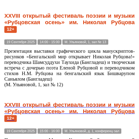
ХХVIII открытый фестиваль поэзии и музыки
«Рубцовская осень» им. Николая Рубцова
12+
19 Сентября 2025
14:00 - 15:00
М. Ульяновой, 1, зал № 13
Презентация выставки графического цикла манускриптов-
рисунков «Бенгальский мир открывает Николая Рубцова!»
переводчика Шамсуддухи Таухида (Бангладеш) и творческая
встреча с дочерью поэта Еленой Рубцовой и переводчиком
стихов Н.М. Рубцова на бенгальский язык Бишварупом
Саньялом (Бангладеш)
(М. Ульяновой, 1, зал № 12)
ХХVIII открытый фестиваль поэзии и музыки
«Рубцовская осень» им. Николая Рубцова
12+
19 Сентября 2025
15:00 - 16:00
М. Ульяновой, д. 1, конференц-зал