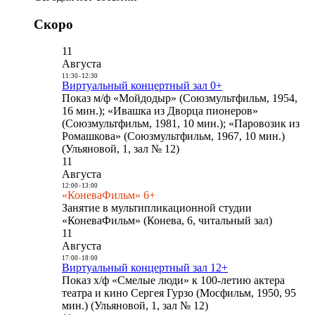
Скоро
11
Августа
11:30
-
12:30
Виртуальный концертный зал 0+
Показ м/ф «Мойдодыр» (Союзмультфильм, 1954,
16 мин.); «Ивашка из Дворца пионеров»
(Союзмультфильм, 1981, 10 мин.); «Паровозик из
Ромашкова» (Союзмультфильм, 1967, 10 мин.)
(Ульяновой, 1, зал № 12)
11
Августа
12:00
-
13:00
«КоневаФильм» 6+
Занятие в мультипликационной студии
«КоневаФильм» (Конева, 6, читальный зал)
11
Августа
17:00
-
18:00
Виртуальный концертный зал 12+
Показ х/ф «Смелые люди» к 100-летию актера
театра и кино Сергея Гурзо (Мосфильм, 1950, 95
мин.) (Ульяновой, 1, зал № 12)