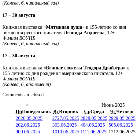
(Конева, 6, читальный зал)
17 – 30 августа
Книжная выставка «
Мятежная душа
» к 155-летию со дня
рождения русского писателя
Леонида Андреева
, 12+
Филиал ВОУНБ
(Конева, 6, читальный зал)
17 – 30 августа
Книжная выставка «
Вечные сюжеты Теодора Драйзера
» к
155-летию со дня рождения американского писателя, 12+
Филиал ВОУНБ
(Конева, 6, абонемент)
Comments are closed.
<
Июнь 2025
Пн
Понедельник
Вт
Вторник
Ср
Среда
Чт
Четверг
26
26.05.2025
27
27.05.2025
28
28.05.2025
29
29.05.2025
2
02.06.2025
3
03.06.2025
4
04.06.2025
5
05.06.2025
9
09.06.2025
10
10.06.2025
11
11.06.2025
12
12.06.2025