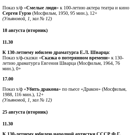
Показ х/ф «
Смелые люди
» к 100-летию актера театра и кино
Сергея Гурзо
(Мосфильм, 1950, 95 мин.), 12+
(Ульяновой, 1, зал № 12)
18 августа (вторник)
11.30
К 130-летнему юбилею драматурга
Е.Л. Шварца
:
Показ х/ф-сказки «
Сказка о потерянном времени
» к 130-
летию драматурга Евгения Шварца (Мосфильм, 1964, 76
мин.), 0+
17.00
Показ х/ф «
Убить дракона
» по пьесе «Дракон» (Мосфильм,
1988, 116 мин.), 12+
(Ульяновой, 1, зал № 12)
25 августа (вторник)
11.30
К 130-летнему юбилею народной артистки СССР Ф.Г.