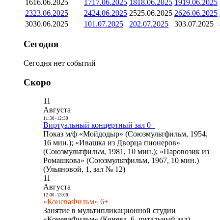
16
16.06.2025
17
17.06.2025
18
18.06.2025
19
19.06.2025
23
23.06.2025
24
24.06.2025
25
25.06.2025
26
26.06.2025
30
30.06.2025
1
01.07.2025
2
02.07.2025
3
03.07.2025
Сегодня
Сегодня нет событий
Скоро
11
Августа
11:30
-
12:30
Виртуальный концертный зал 0+
Показ м/ф «Мойдодыр» (Союзмультфильм, 1954,
16 мин.); «Ивашка из Дворца пионеров»
(Союзмультфильм, 1981, 10 мин.); «Паровозик из
Ромашкова» (Союзмультфильм, 1967, 10 мин.)
(Ульяновой, 1, зал № 12)
11
Августа
12:00
-
13:00
«КоневаФильм» 6+
Занятие в мультипликационной студии
«КоневаФильм» (Конева, 6, читальный зал)