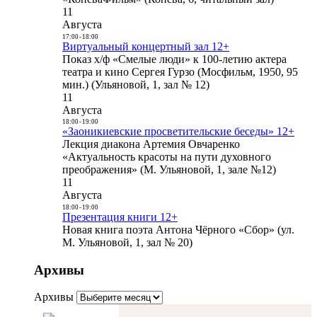
11
Августа
17:00
-
18:00
Виртуальный концертный зал 12+
Показ х/ф «Смелые люди» к 100-летию актера
театра и кино Сергея Гурзо (Мосфильм, 1950, 95
мин.) (Ульяновой, 1, зал № 12)
11
Августа
18:00
-
19:00
«Заоникиевские просветительские беседы» 12+
Лекция диакона Артемия Овчаренко
«Актуальность красоты на пути духовного
преображения» (М. Ульяновой, 1, зале №12)
11
Августа
18:00
-
19:00
Презентация книги 12+
Новая книга поэта Антона Чёрного «Сбор» (ул.
М. Ульяновой, 1, зал № 20)
Архивы
Архивы