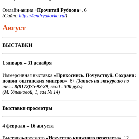
Онлайн-акция «
Прочитай Рубцова
», 6+
(Сайт:
https://tendryakovka.ru/
)
Август
ВЫСТАВКИ
1 января – 31 декабря
Иммерсивная выставка
«Прикоснись. Почувствуй. Сохрани:
подвиг оштинских минеров
», 6+
(
Запись на экскурсию
по
тел.:
8(8172)75-92-29
, вход -
300 руб.)
(М. Ульяновой, 1, зал № 14)
Выставки-просмотры
4 февраля – 16 августа
Выставка-просмотр
«Искусство книжного переплета
», 12+