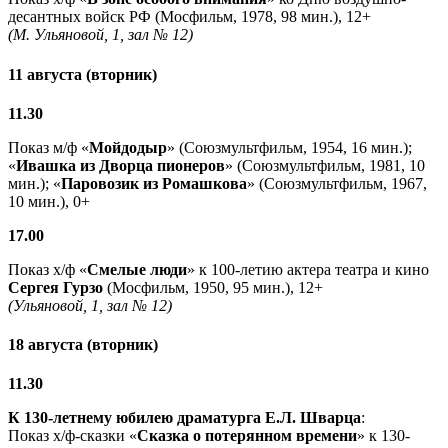
десантных войск РФ (Мосфильм, 1978, 98 мин.), 12+
(М. Ульяновой, 1, зал № 12)
11 августа (вторник)
11.30
Показ м/ф «
Мойдодыр
» (Союзмультфильм, 1954, 16 мин.);
«
Ивашка из Дворца пионеров
» (Союзмультфильм, 1981, 10
мин.); «
Паровозик из Ромашкова
» (Союзмультфильм, 1967,
10 мин.), 0+
17.00
Показ х/ф «
Смелые люди
» к 100-летию актера театра и кино
Сергея Гурзо
(Мосфильм, 1950, 95 мин.), 12+
(Ульяновой, 1, зал № 12)
18 августа (вторник)
11.30
К 130-летнему юбилею драматурга
Е.Л. Шварца
:
Показ х/ф-сказки «
Сказка о потерянном времени
» к 130-