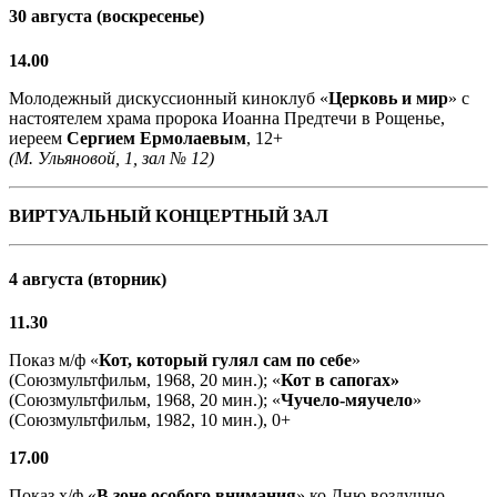
30 августа (воскресенье)
14.00
Молодежный дискуссионный киноклуб «
Церковь и мир
» с
настоятелем храма пророка Иоанна Предтечи в Рощенье,
иереем
Сергием Ермолаевым
, 12+
(М. Ульяновой, 1, зал № 12)
ВИРТУАЛЬНЫЙ КОНЦЕРТНЫЙ ЗАЛ
4 августа (вторник)
11.30
Показ м/ф «
Кот, который гулял сам по себе
»
(Союзмультфильм, 1968, 20 мин.); «
Кот в сапогах»
(Союзмультфильм, 1968, 20 мин.); «
Чучело-мяучело
»
(Союзмультфильм, 1982, 10 мин.), 0+
17.00
Показ х/ф «
В зоне особого внимания
» ко Дню воздушно-