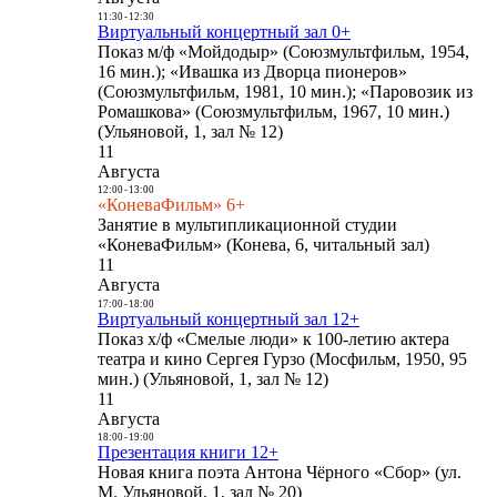
11:30
-
12:30
Виртуальный концертный зал 0+
Показ м/ф «Мойдодыр» (Союзмультфильм, 1954,
16 мин.); «Ивашка из Дворца пионеров»
(Союзмультфильм, 1981, 10 мин.); «Паровозик из
Ромашкова» (Союзмультфильм, 1967, 10 мин.)
(Ульяновой, 1, зал № 12)
11
Августа
12:00
-
13:00
«КоневаФильм» 6+
Занятие в мультипликационной студии
«КоневаФильм» (Конева, 6, читальный зал)
11
Августа
17:00
-
18:00
Виртуальный концертный зал 12+
Показ х/ф «Смелые люди» к 100-летию актера
театра и кино Сергея Гурзо (Мосфильм, 1950, 95
мин.) (Ульяновой, 1, зал № 12)
11
Августа
18:00
-
19:00
Презентация книги 12+
Новая книга поэта Антона Чёрного «Сбор» (ул.
М. Ульяновой, 1, зал № 20)