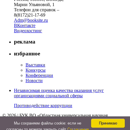
Марии Ульяновой, 1
Телефон для справок –
8(8172)21-17-69
Adm@booksite.ru
ВКонтакте
Видеохостинг
реклама
избранное
Выставки
Конкурсы
Конференции
Новости
Независимая оценка качества оказания услуг
организациями социальной сферы
Противодействие коррупции
© 2026 | БУК ВО «Областная универсальная научная
библиотека»
Мы cохраняем файлы cookie: если не
Принимаю
↑
согласны то можете закрыть сайт
Соглашение