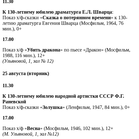
11.30
К 130-летнему юбилею драматурга
Е.Л. Шварца
:
Показ х/ф-сказки «
Сказка о потерянном времени
» к 130-
летию драматурга Евгения Шварца (Мосфильм, 1964, 76
мин.), 0+
17.00
Показ х/ф «
Убить дракона
» по пьесе «Дракон» (Мосфильм,
1988, 116 мин.), 12+
(Ульяновой, 1, зал № 12)
25 августа (вторник)
11.30
К 130-летнему юбилею народной артистки СССР Ф.Г.
Раневской
Показ х/ф-сказки «
Золушка
» (Ленфильм, 1947, 84 мин.), 0+
17.00
Показ х/ф «
Весна
» (Мосфильм, 1946, 102 мин.), 12+
(М. Ульяновой, 1, зал №12)