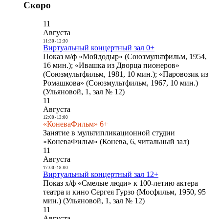
Скоро
11
Августа
11:30
-
12:30
Виртуальный концертный зал 0+
Показ м/ф «Мойдодыр» (Союзмультфильм, 1954,
16 мин.); «Ивашка из Дворца пионеров»
(Союзмультфильм, 1981, 10 мин.); «Паровозик из
Ромашкова» (Союзмультфильм, 1967, 10 мин.)
(Ульяновой, 1, зал № 12)
11
Августа
12:00
-
13:00
«КоневаФильм» 6+
Занятие в мультипликационной студии
«КоневаФильм» (Конева, 6, читальный зал)
11
Августа
17:00
-
18:00
Виртуальный концертный зал 12+
Показ х/ф «Смелые люди» к 100-летию актера
театра и кино Сергея Гурзо (Мосфильм, 1950, 95
мин.) (Ульяновой, 1, зал № 12)
11
Августа