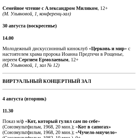
Семейное чтение с
Александром Миликом
, 12+
(М. Ульяновой, 1, конференц-зал)
30 августа (воскресенье)
14.00
Молодежный дискуссионный киноклуб «
Церковь и мир
» с
настоятелем храма пророка Иоанна Предтечи в Рощенье,
иереем
Сергием Ермолаевым
, 12+
(М. Ульяновой, 1, зал № 12)
ВИРТУАЛЬНЫЙ КОНЦЕРТНЫЙ ЗАЛ
4 августа (вторник)
11.30
Показ м/ф «
Кот, который гулял сам по себе
»
(Союзмультфильм, 1968, 20 мин.); «
Кот в сапогах»
(Союзмультфильм, 1968, 20 мин.); «
Чучело-мяучело
»
(Союзмультфильм, 1982, 10 мин.), 0+