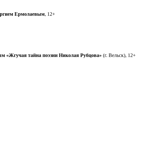
ргием Ермолаевым
, 12+
ым
«Жгучая тайна поэзии Николая Рубцова»
(г. Вельск), 12+