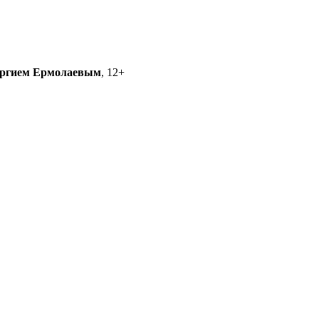
ргием Ермолаевым
, 12+