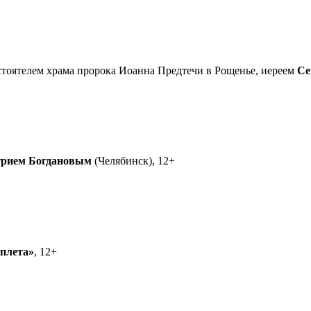
астоятелем храма пророка Иоанна Предтечи в Рощенье, иереем
Се
рием Богдановым
(Челябинск), 12+
еплета»
, 12+