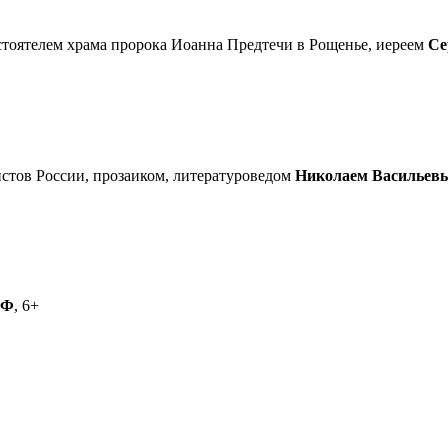
астоятелем храма пророка Иоанна Предтечи в Рощенье, иереем
Се
стов России, прозаиком, литературоведом
Николаем Васильев
РФ
, 6+