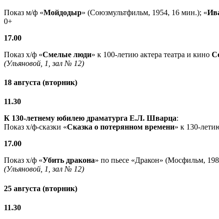
Показ м/ф «
Мойдодыр
» (Союзмультфильм, 1954, 16 мин.); «
Ив
0+
17.00
Показ х/ф «
Смелые люди
» к 100-летию актера театра и кино
С
(Ульяновой, 1, зал № 12)
18 августа (вторник)
11.30
К 130-летнему юбилею драматурга
Е.Л. Шварца
:
Показ х/ф-сказки «
Сказка о потерянном времени
» к 130-лети
17.00
Показ х/ф «
Убить дракона
» по пьесе «Дракон» (Мосфильм, 1988
(Ульяновой, 1, зал № 12)
25 августа (вторник)
11.30