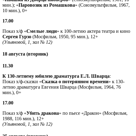
мин.); «
Паровозик из Ромашкова
» (Союзмультфильм, 1967,
10 мин.), 0+
17.00
Показ х/ф «
Смелые люди
» к 100-летию актера театра и кино
Сергея Гурзо
(Мосфильм, 1950, 95 мин.), 12+
(Ульяновой, 1, зал № 12)
18 августа (вторник)
11.30
К 130-летнему юбилею драматурга
Е.Л. Шварца
:
Показ х/ф-сказки «
Сказка о потерянном времени
» к 130-
летию драматурга Евгения Шварца (Мосфильм, 1964, 76
мин.), 0+
17.00
Показ х/ф «
Убить дракона
» по пьесе «Дракон» (Мосфильм,
1988, 116 мин.), 12+
(Ульяновой, 1, зал № 12)