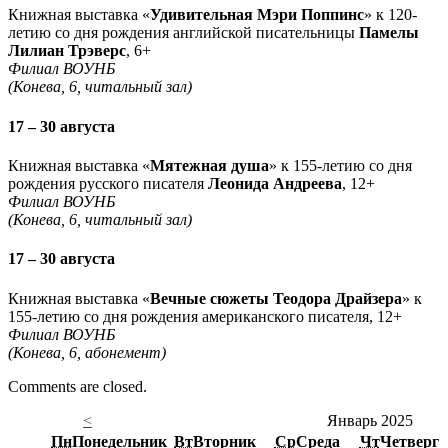
Книжная выставка «
Удивительная Мэри Поппинс
» к 120-
летию со дня рождения английской писательницы
Памелы
Лилиан Трэверс
, 6+
Филиал ВОУНБ
(Конева, 6, читальный зал)
17 – 30 августа
Книжная выставка «
Мятежная душа
» к 155-летию со дня
рождения русского писателя
Леонида Андреева
, 12+
Филиал ВОУНБ
(Конева, 6, читальный зал)
17 – 30 августа
Книжная выставка «
Вечные сюжеты Теодора Драйзера
» к
155-летию со дня рождения американского писателя, 12+
Филиал ВОУНБ
(Конева, 6, абонемент)
Comments are closed.
<
Январь 2025
Пн
Понедельник
Вт
Вторник
Ср
Среда
Чт
Четверг