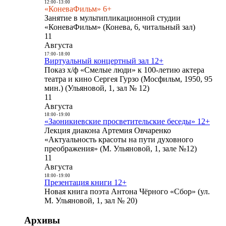
12:00
-
13:00
«КоневаФильм» 6+
Занятие в мультипликационной студии
«КоневаФильм» (Конева, 6, читальный зал)
11
Августа
17:00
-
18:00
Виртуальный концертный зал 12+
Показ х/ф «Смелые люди» к 100-летию актера
театра и кино Сергея Гурзо (Мосфильм, 1950, 95
мин.) (Ульяновой, 1, зал № 12)
11
Августа
18:00
-
19:00
«Заоникиевские просветительские беседы» 12+
Лекция диакона Артемия Овчаренко
«Актуальность красоты на пути духовного
преображения» (М. Ульяновой, 1, зале №12)
11
Августа
18:00
-
19:00
Презентация книги 12+
Новая книга поэта Антона Чёрного «Сбор» (ул.
М. Ульяновой, 1, зал № 20)
Архивы