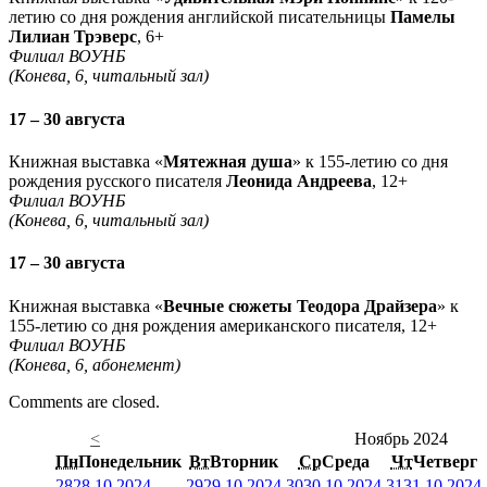
летию со дня рождения английской писательницы
Памелы
Лилиан Трэверс
, 6+
Филиал ВОУНБ
(Конева, 6, читальный зал)
17 – 30 августа
Книжная выставка «
Мятежная душа
» к 155-летию со дня
рождения русского писателя
Леонида Андреева
, 12+
Филиал ВОУНБ
(Конева, 6, читальный зал)
17 – 30 августа
Книжная выставка «
Вечные сюжеты Теодора Драйзера
» к
155-летию со дня рождения американского писателя, 12+
Филиал ВОУНБ
(Конева, 6, абонемент)
Comments are closed.
<
Ноябрь 2024
Пн
Понедельник
Вт
Вторник
Ср
Среда
Чт
Четверг
28
28.10.2024
29
29.10.2024
30
30.10.2024
31
31.10.2024