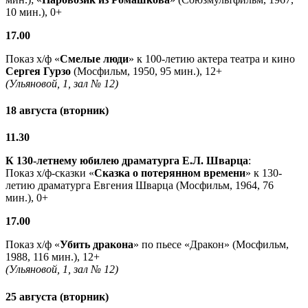
10 мин.), 0+
17.00
Показ х/ф «
Смелые люди
» к 100-летию актера театра и кино
Сергея Гурзо
(Мосфильм, 1950, 95 мин.), 12+
(Ульяновой, 1, зал № 12)
18 августа (вторник)
11.30
К 130-летнему юбилею драматурга
Е.Л. Шварца
:
Показ х/ф-сказки «
Сказка о потерянном времени
» к 130-
летию драматурга Евгения Шварца (Мосфильм, 1964, 76
мин.), 0+
17.00
Показ х/ф «
Убить дракона
» по пьесе «Дракон» (Мосфильм,
1988, 116 мин.), 12+
(Ульяновой, 1, зал № 12)
25 августа (вторник)