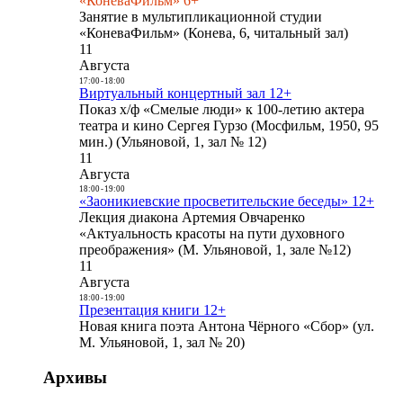
«КоневаФильм» 6+
Занятие в мультипликационной студии
«КоневаФильм» (Конева, 6, читальный зал)
11
Августа
17:00
-
18:00
Виртуальный концертный зал 12+
Показ х/ф «Смелые люди» к 100-летию актера
театра и кино Сергея Гурзо (Мосфильм, 1950, 95
мин.) (Ульяновой, 1, зал № 12)
11
Августа
18:00
-
19:00
«Заоникиевские просветительские беседы» 12+
Лекция диакона Артемия Овчаренко
«Актуальность красоты на пути духовного
преображения» (М. Ульяновой, 1, зале №12)
11
Августа
18:00
-
19:00
Презентация книги 12+
Новая книга поэта Антона Чёрного «Сбор» (ул.
М. Ульяновой, 1, зал № 20)
Архивы