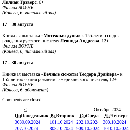
Лилиан Трэверс
, 6+
Филиал ВОУНБ
(Конева, 6, читальный зал)
17 – 30 августа
Книжная выставка «
Мятежная душа
» к 155-летию со дня
рождения русского писателя
Леонида Андреева
, 12+
Филиал ВОУНБ
(Конева, 6, читальный зал)
17 – 30 августа
Книжная выставка «
Вечные сюжеты Теодора Драйзера
» к
155-летию со дня рождения американского писателя, 12+
Филиал ВОУНБ
(Конева, 6, абонемент)
Comments are closed.
<
Октябрь 2024
Пн
Понедельник
Вт
Вторник
Ср
Среда
Чт
Четверг
30
30.09.2024
1
01.10.2024
2
02.10.2024
3
03.10.2024
7
07.10.2024
8
08.10.2024
9
09.10.2024
10
10.10.2024