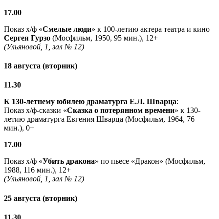
17.00
Показ х/ф «
Смелые люди
» к 100-летию актера театра и кино
Сергея Гурзо
(Мосфильм, 1950, 95 мин.), 12+
(Ульяновой, 1, зал № 12)
18 августа (вторник)
11.30
К 130-летнему юбилею драматурга
Е.Л. Шварца
:
Показ х/ф-сказки «
Сказка о потерянном времени
» к 130-
летию драматурга Евгения Шварца (Мосфильм, 1964, 76
мин.), 0+
17.00
Показ х/ф «
Убить дракона
» по пьесе «Дракон» (Мосфильм,
1988, 116 мин.), 12+
(Ульяновой, 1, зал № 12)
25 августа (вторник)
11.30