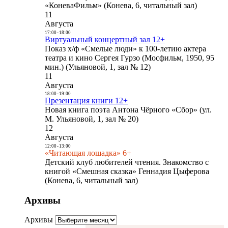
«КоневаФильм» (Конева, 6, читальный зал)
11
Августа
17:00
-
18:00
Виртуальный концертный зал 12+
Показ х/ф «Смелые люди» к 100-летию актера
театра и кино Сергея Гурзо (Мосфильм, 1950, 95
мин.) (Ульяновой, 1, зал № 12)
11
Августа
18:00
-
19:00
Презентация книги 12+
Новая книга поэта Антона Чёрного «Сбор» (ул.
М. Ульяновой, 1, зал № 20)
12
Августа
12:00
-
13:00
«Читающая лошадка» 6+
Детский клуб любителей чтения. Знакомство с
книгой «Смешная сказка» Геннадия Цыферова
(Конева, 6, читальный зал)
Архивы
Архивы