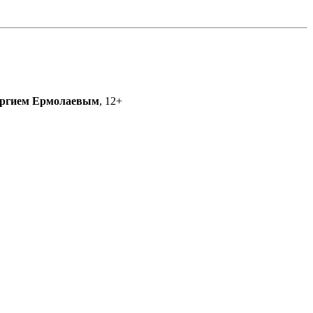
ргием Ермолаевым
, 12+