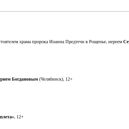
астоятелем храма пророка Иоанна Предтечи в Рощенье, иереем
Се
рием Богдановым
(Челябинск), 12+
еплета»
, 12+