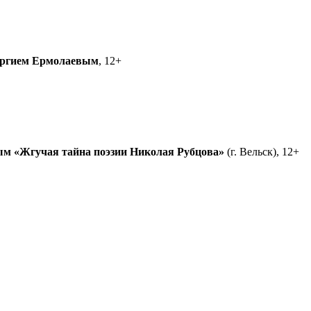
ргием Ермолаевым
, 12+
ым
«Жгучая тайна поэзии Николая Рубцова»
(г. Вельск), 12+