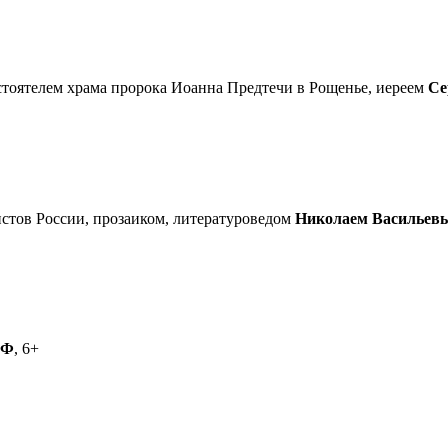
астоятелем храма пророка Иоанна Предтечи в Рощенье, иереем
Се
стов России, прозаиком, литературоведом
Николаем Васильев
РФ
, 6+