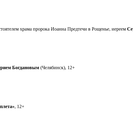
астоятелем храма пророка Иоанна Предтечи в Рощенье, иереем
Се
рием Богдановым
(Челябинск), 12+
еплета»
, 12+