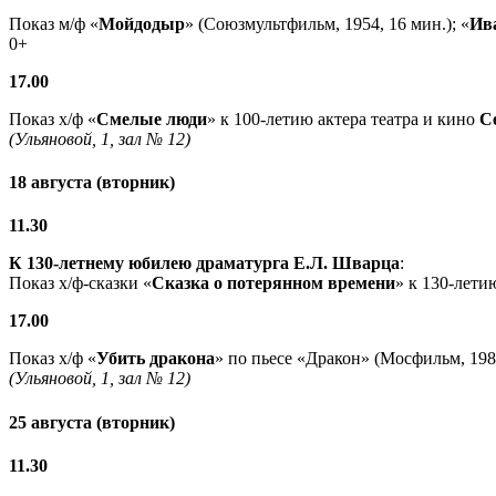
Показ м/ф «
Мойдодыр
» (Союзмультфильм, 1954, 16 мин.); «
Ив
0+
17.00
Показ х/ф «
Смелые люди
» к 100-летию актера театра и кино
С
(Ульяновой, 1, зал № 12)
18 августа (вторник)
11.30
К 130-летнему юбилею драматурга
Е.Л. Шварца
:
Показ х/ф-сказки «
Сказка о потерянном времени
» к 130-лети
17.00
Показ х/ф «
Убить дракона
» по пьесе «Дракон» (Мосфильм, 1988
(Ульяновой, 1, зал № 12)
25 августа (вторник)
11.30