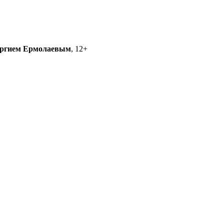
ргием Ермолаевым
, 12+