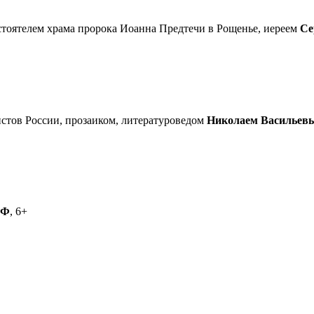
астоятелем храма пророка Иоанна Предтечи в Рощенье, иереем
Се
стов России, прозаиком, литературоведом
Николаем Васильев
РФ
, 6+