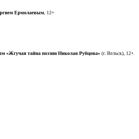
ргием Ермолаевым
, 12+
ым
«Жгучая тайна поэзии Николая Рубцова»
(г. Вельск), 12+