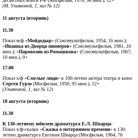
десантных войск РФ (Мосфильм, 1978, 98 мин.), 12+
(М. Ульяновой, 1, зал № 12)
11 августа (вторник)
11.30
Показ м/ф «
Мойдодыр
» (Союзмультфильм, 1954, 16 мин.);
«
Ивашка из Дворца пионеров
» (Союзмультфильм, 1981, 10
мин.); «
Паровозик из Ромашкова
» (Союзмультфильм, 1967,
10 мин.), 0+
17.00
Показ х/ф «
Смелые люди
» к 100-летию актера театра и кино
Сергея Гурзо
(Мосфильм, 1950, 95 мин.), 12+
(Ульяновой, 1, зал № 12)
18 августа (вторник)
11.30
К 130-летнему юбилею драматурга
Е.Л. Шварца
:
Показ х/ф-сказки «
Сказка о потерянном времени
» к 130-
летию драматурга Евгения Шварца (Мосфильм, 1964, 76