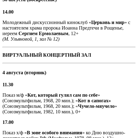
14.00
Молодежный дискуссионный киноклуб «
Церковь и мир
» с
настоятелем храма пророка Иоанна Предтечи в Рощенье,
иереем
Сергием Ермолаевым
, 12+
(М. Ульяновой, 1, зал № 12)
ВИРТУАЛЬНЫЙ КОНЦЕРТНЫЙ ЗАЛ
4 августа (вторник)
11.30
Показ м/ф «
Кот, который гулял сам по себе
»
(Союзмультфильм, 1968, 20 мин.); «
Кот в сапогах»
(Союзмультфильм, 1968, 20 мин.); «
Чучело-мяучело
»
(Союзмультфильм, 1982, 10 мин.), 0+
17.00
Показ х/ф «
В зоне особого внимания
» ко Дню воздушно-