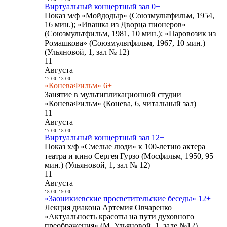
Виртуальный концертный зал 0+
Показ м/ф «Мойдодыр» (Союзмультфильм, 1954,
16 мин.); «Ивашка из Дворца пионеров»
(Союзмультфильм, 1981, 10 мин.); «Паровозик из
Ромашкова» (Союзмультфильм, 1967, 10 мин.)
(Ульяновой, 1, зал № 12)
11
Августа
12:00
-
13:00
«КоневаФильм» 6+
Занятие в мультипликационной студии
«КоневаФильм» (Конева, 6, читальный зал)
11
Августа
17:00
-
18:00
Виртуальный концертный зал 12+
Показ х/ф «Смелые люди» к 100-летию актера
театра и кино Сергея Гурзо (Мосфильм, 1950, 95
мин.) (Ульяновой, 1, зал № 12)
11
Августа
18:00
-
19:00
«Заоникиевские просветительские беседы» 12+
Лекция диакона Артемия Овчаренко
«Актуальность красоты на пути духовного
преображения» (М. Ульяновой, 1, зале №12)