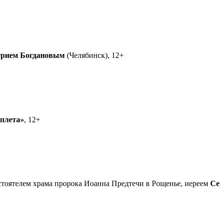
рием Богдановым
(Челябинск), 12+
еплета»
, 12+
астоятелем храма пророка Иоанна Предтечи в Рощенье, иереем
Се