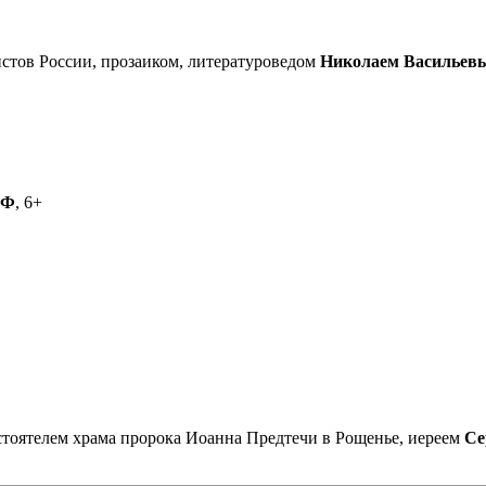
стов России, прозаиком, литературоведом
Николаем Васильев
РФ
, 6+
астоятелем храма пророка Иоанна Предтечи в Рощенье, иереем
Се