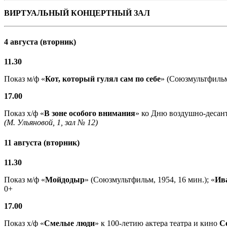
ВИРТУАЛЬНЫЙ КОНЦЕРТНЫЙ ЗАЛ
4 августа (вторник)
11.30
Показ м/ф «
Кот, который гулял сам по себе
» (Союзмультфильм,
17.00
Показ х/ф «
В зоне особого внимания
» ко Дню воздушно-десант
(М. Ульяновой, 1, зал № 12)
11 августа (вторник)
11.30
Показ м/ф «
Мойдодыр
» (Союзмультфильм, 1954, 16 мин.); «
Ив
0+
17.00
Показ х/ф «
Смелые люди
» к 100-летию актера театра и кино
С