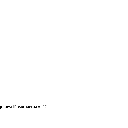
ргием Ермолаевым
, 12+