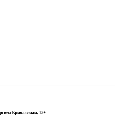
ргием Ермолаевым
, 12+