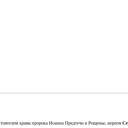
астоятелем храма пророка Иоанна Предтечи в Рощенье, иереем
Се