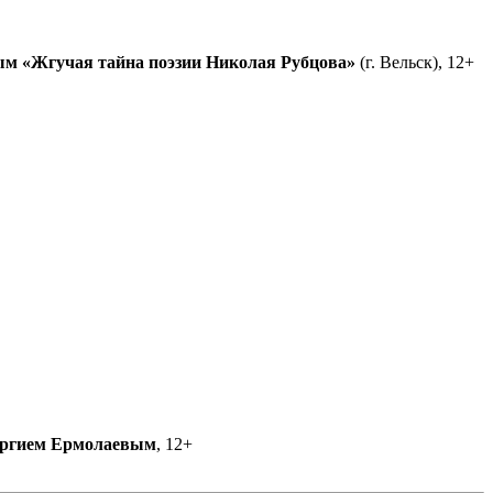
ым
«Жгучая тайна поэзии Николая Рубцова»
(г. Вельск), 12+
ргием Ермолаевым
, 12+