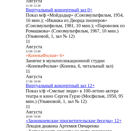
Августа
11:30
-
12:30
Виртуальный концертный зал 0+
Показ м/ф «Мойдодыр» (Союзмультфильм, 1954,
16 мин.); «Ивашка из Дворца пионеров»
(Союзмультфильм, 1981, 10 мин.); «Паровозик из
Ромашкова» (Союзмультфильм, 1967, 10 мин.)
(Ульяновой, 1, зал № 12)
11
Августа
12:00
-
13:00
«КоневаФильм» 6+
Занятие в мультипликационной студии
«КоневаФильм» (Конева, 6, читальный зал)
11
Августа
17:00
-
18:00
Виртуальный концертный зал 12+
Показ х/ф «Смелые люди» к 100-летию актера
театра и кино Сергея Гурзо (Мосфильм, 1950, 95
мин.) (Ульяновой, 1, зал № 12)
11
Августа
18:00
-
19:00
«Заоникиевские просветительские беседы» 12+
Лекция диакона Артемия Овчаренко