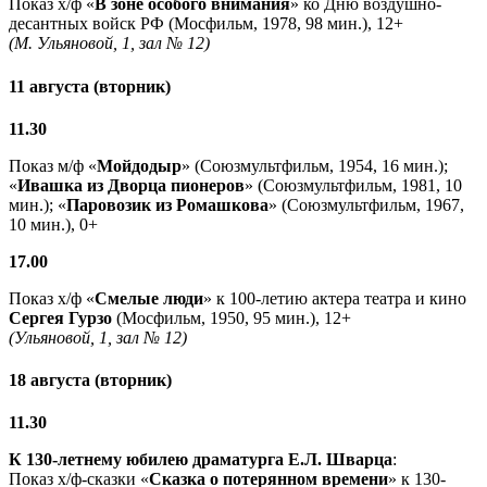
Показ х/ф «
В зоне особого внимания
» ко Дню воздушно-
десантных войск РФ (Мосфильм, 1978, 98 мин.), 12+
(М. Ульяновой, 1, зал № 12)
11 августа (вторник)
11.30
Показ м/ф «
Мойдодыр
» (Союзмультфильм, 1954, 16 мин.);
«
Ивашка из Дворца пионеров
» (Союзмультфильм, 1981, 10
мин.); «
Паровозик из Ромашкова
» (Союзмультфильм, 1967,
10 мин.), 0+
17.00
Показ х/ф «
Смелые люди
» к 100-летию актера театра и кино
Сергея Гурзо
(Мосфильм, 1950, 95 мин.), 12+
(Ульяновой, 1, зал № 12)
18 августа (вторник)
11.30
К 130-летнему юбилею драматурга
Е.Л. Шварца
:
Показ х/ф-сказки «
Сказка о потерянном времени
» к 130-