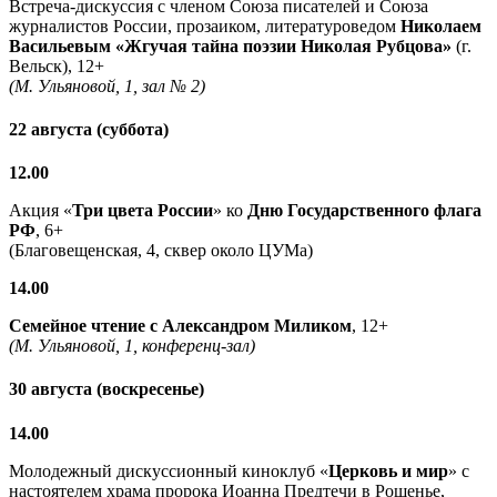
Встреча-дискуссия с членом Союза писателей и Союза
журналистов России, прозаиком, литературоведом
Николаем
Васильевым
«Жгучая тайна поэзии Николая Рубцова»
(г.
Вельск), 12+
(М. Ульяновой, 1, зал № 2)
22 августа (суббота)
12.00
Акция «
Три цвета России
» ко
Дню Государственного флага
РФ
, 6+
(Благовещенская, 4, сквер около ЦУМа)
14.00
Семейное чтение с
Александром Миликом
, 12+
(М. Ульяновой, 1, конференц-зал)
30 августа (воскресенье)
14.00
Молодежный дискуссионный киноклуб «
Церковь и мир
» с
настоятелем храма пророка Иоанна Предтечи в Рощенье,