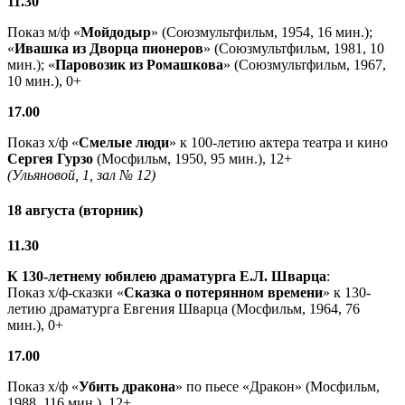
11.30
Показ м/ф «
Мойдодыр
» (Союзмультфильм, 1954, 16 мин.);
«
Ивашка из Дворца пионеров
» (Союзмультфильм, 1981, 10
мин.); «
Паровозик из Ромашкова
» (Союзмультфильм, 1967,
10 мин.), 0+
17.00
Показ х/ф «
Смелые люди
» к 100-летию актера театра и кино
Сергея Гурзо
(Мосфильм, 1950, 95 мин.), 12+
(Ульяновой, 1, зал № 12)
18 августа (вторник)
11.30
К 130-летнему юбилею драматурга
Е.Л. Шварца
:
Показ х/ф-сказки «
Сказка о потерянном времени
» к 130-
летию драматурга Евгения Шварца (Мосфильм, 1964, 76
мин.), 0+
17.00
Показ х/ф «
Убить дракона
» по пьесе «Дракон» (Мосфильм,
1988, 116 мин.), 12+