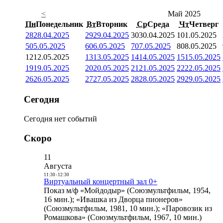
<
Май 2025
Пн
Понедельник
Вт
Вторник
Ср
Среда
Чт
Четверг
28
28.04.2025
29
29.04.2025
30
30.04.2025
1
01.05.2025
5
05.05.2025
6
06.05.2025
7
07.05.2025
8
08.05.2025
12
12.05.2025
13
13.05.2025
14
14.05.2025
15
15.05.2025
19
19.05.2025
20
20.05.2025
21
21.05.2025
22
22.05.2025
26
26.05.2025
27
27.05.2025
28
28.05.2025
29
29.05.2025
Сегодня
Сегодня нет событий
Скоро
11
Августа
11:30
-
12:30
Виртуальный концертный зал 0+
Показ м/ф «Мойдодыр» (Союзмультфильм, 1954,
16 мин.); «Ивашка из Дворца пионеров»
(Союзмультфильм, 1981, 10 мин.); «Паровозик из
Ромашкова» (Союзмультфильм, 1967, 10 мин.)