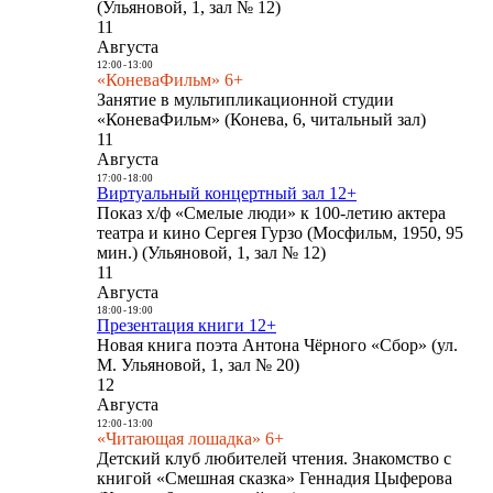
(Ульяновой, 1, зал № 12)
11
Августа
12:00
-
13:00
«КоневаФильм» 6+
Занятие в мультипликационной студии
«КоневаФильм» (Конева, 6, читальный зал)
11
Августа
17:00
-
18:00
Виртуальный концертный зал 12+
Показ х/ф «Смелые люди» к 100-летию актера
театра и кино Сергея Гурзо (Мосфильм, 1950, 95
мин.) (Ульяновой, 1, зал № 12)
11
Августа
18:00
-
19:00
Презентация книги 12+
Новая книга поэта Антона Чёрного «Сбор» (ул.
М. Ульяновой, 1, зал № 20)
12
Августа
12:00
-
13:00
«Читающая лошадка» 6+
Детский клуб любителей чтения. Знакомство с
книгой «Смешная сказка» Геннадия Цыферова