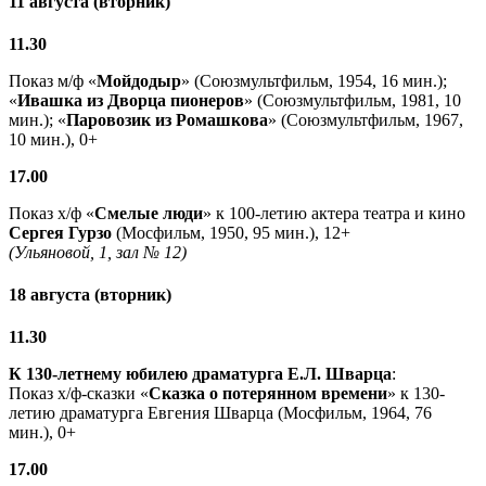
11 августа (вторник)
11.30
Показ м/ф «
Мойдодыр
» (Союзмультфильм, 1954, 16 мин.);
«
Ивашка из Дворца пионеров
» (Союзмультфильм, 1981, 10
мин.); «
Паровозик из Ромашкова
» (Союзмультфильм, 1967,
10 мин.), 0+
17.00
Показ х/ф «
Смелые люди
» к 100-летию актера театра и кино
Сергея Гурзо
(Мосфильм, 1950, 95 мин.), 12+
(Ульяновой, 1, зал № 12)
18 августа (вторник)
11.30
К 130-летнему юбилею драматурга
Е.Л. Шварца
:
Показ х/ф-сказки «
Сказка о потерянном времени
» к 130-
летию драматурга Евгения Шварца (Мосфильм, 1964, 76
мин.), 0+
17.00