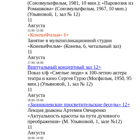
(Союзмультфильм, 1981, 10 мин.); «Паровозик из
Ромашкова» (Союзмультфильм, 1967, 10 мин.)
(Ульяновой, 1, зал № 12)
11
Августа
12:00
-
13:00
«КоневаФильм» 6+
Занятие в мультипликационной студии
«КоневаФильм» (Конева, 6, читальный зал)
11
Августа
17:00
-
18:00
Виртуальный концертный зал 12+
Показ х/ф «Смелые люди» к 100-летию актера
театра и кино Сергея Гурзо (Мосфильм, 1950, 95
мин.) (Ульяновой, 1, зал № 12)
11
Августа
18:00
-
19:00
«Заоникиевские просветительские беседы» 12+
Лекция диакона Артемия Овчаренко
«Актуальность красоты на пути духовного
преображения» (М. Ульяновой, 1, зале №12)
11
Августа
18:00
-
19:00