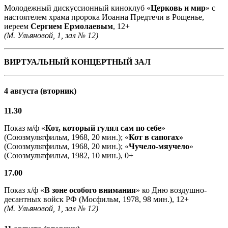
Молодежный дискуссионный киноклуб «
Церковь и мир
» с
настоятелем храма пророка Иоанна Предтечи в Рощенье,
иереем
Сергием Ермолаевым
, 12+
(М. Ульяновой, 1, зал № 12)
ВИРТУАЛЬНЫЙ КОНЦЕРТНЫЙ ЗАЛ
4 августа (вторник)
11.30
Показ м/ф «
Кот, который гулял сам по себе
»
(Союзмультфильм, 1968, 20 мин.); «
Кот в сапогах»
(Союзмультфильм, 1968, 20 мин.); «
Чучело-мяучело
»
(Союзмультфильм, 1982, 10 мин.), 0+
17.00
Показ х/ф «
В зоне особого внимания
» ко Дню воздушно-
десантных войск РФ (Мосфильм, 1978, 98 мин.), 12+
(М. Ульяновой, 1, зал № 12)