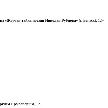
ым
«Жгучая тайна поэзии Николая Рубцова»
(г. Вельск), 12+
ргием Ермолаевым
, 12+