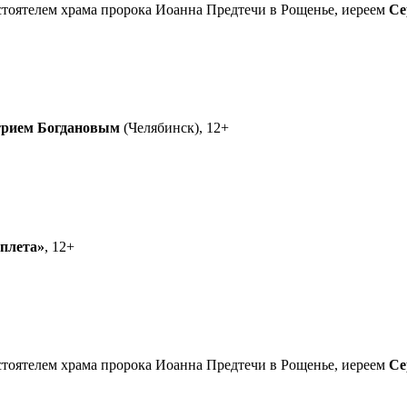
астоятелем храма пророка Иоанна Предтечи в Рощенье, иереем
Се
рием Богдановым
(Челябинск), 12+
еплета»
, 12+
астоятелем храма пророка Иоанна Предтечи в Рощенье, иереем
Се