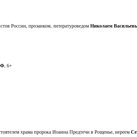
стов России, прозаиком, литературоведом
Николаем Васильев
РФ
, 6+
астоятелем храма пророка Иоанна Предтечи в Рощенье, иереем
Се