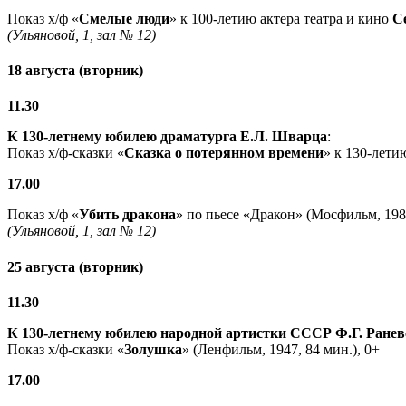
Показ х/ф «
Смелые люди
» к 100-летию актера театра и кино
С
(Ульяновой, 1, зал № 12)
18 августа (вторник)
11.30
К 130-летнему юбилею драматурга
Е.Л. Шварца
:
Показ х/ф-сказки «
Сказка о потерянном времени
» к 130-лети
17.00
Показ х/ф «
Убить дракона
» по пьесе «Дракон» (Мосфильм, 1988
(Ульяновой, 1, зал № 12)
25 августа (вторник)
11.30
К 130-летнему юбилею народной артистки СССР Ф.Г. Ранев
Показ х/ф-сказки «
Золушка
» (Ленфильм, 1947, 84 мин.), 0+
17.00