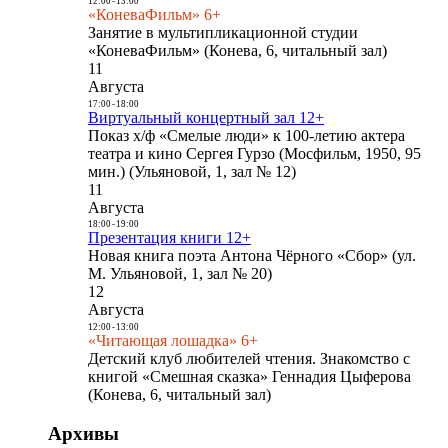
12:00
-
13:00
«КоневаФильм» 6+
Занятие в мультипликационной студии
«КоневаФильм» (Конева, 6, читальный зал)
11
Августа
17:00
-
18:00
Виртуальный концертный зал 12+
Показ х/ф «Смелые люди» к 100-летию актера
театра и кино Сергея Гурзо (Мосфильм, 1950, 95
мин.) (Ульяновой, 1, зал № 12)
11
Августа
18:00
-
19:00
Презентация книги 12+
Новая книга поэта Антона Чёрного «Сбор» (ул.
М. Ульяновой, 1, зал № 20)
12
Августа
12:00
-
13:00
«Читающая лошадка» 6+
Детский клуб любителей чтения. Знакомство с
книгой «Смешная сказка» Геннадия Цыферова
(Конева, 6, читальный зал)
Архивы