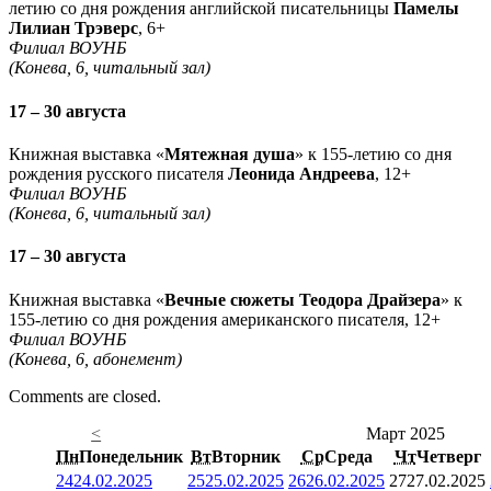
летию со дня рождения английской писательницы
Памелы
Лилиан Трэверс
, 6+
Филиал ВОУНБ
(Конева, 6, читальный зал)
17 – 30 августа
Книжная выставка «
Мятежная душа
» к 155-летию со дня
рождения русского писателя
Леонида Андреева
, 12+
Филиал ВОУНБ
(Конева, 6, читальный зал)
17 – 30 августа
Книжная выставка «
Вечные сюжеты Теодора Драйзера
» к
155-летию со дня рождения американского писателя, 12+
Филиал ВОУНБ
(Конева, 6, абонемент)
Comments are closed.
<
Март 2025
Пн
Понедельник
Вт
Вторник
Ср
Среда
Чт
Четверг
24
24.02.2025
25
25.02.2025
26
26.02.2025
27
27.02.2025