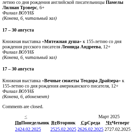
летию со дня рождения английской писательницы
Памелы
Лилиан Трэверс
, 6+
Филиал ВОУНБ
(Конева, 6, читальный зал)
17 – 30 августа
Книжная выставка «
Мятежная душа
» к 155-летию со дня
рождения русского писателя
Леонида Андреева
, 12+
Филиал ВОУНБ
(Конева, 6, читальный зал)
17 – 30 августа
Книжная выставка «
Вечные сюжеты Теодора Драйзера
» к
155-летию со дня рождения американского писателя, 12+
Филиал ВОУНБ
(Конева, 6, абонемент)
Comments are closed.
<
Март 2025
Пн
Понедельник
Вт
Вторник
Ср
Среда
Чт
Четверг
24
24.02.2025
25
25.02.2025
26
26.02.2025
27
27.02.2025