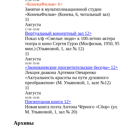
12:00
-
13:00
«КоневаФильм» 6+
Занятие в мультипликационной студии
«КоневаФильм» (Конева, 6, читальный зал)
11
Августа
17:00
-
18:00
Виртуальный концертный зал 12+
Показ х/ф «Смелые люди» к 100-летию актера
театра и кино Сергея Гурзо (Мосфильм, 1950, 95
мин.) (Ульяновой, 1, зал № 12)
11
Августа
18:00
-
19:00
«Заоникиевские просветительские беседы» 12+
Лекция диакона Артемия Овчаренко
«Актуальность красоты на пути духовного
преображения» (М. Ульяновой, 1, зале №12)
11
Августа
18:00
-
19:00
Презентация книги 12+
Новая книга поэта Антона Чёрного «Сбор» (ул.
М. Ульяновой, 1, зал № 20)
Архивы