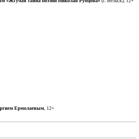
ым
«Жгучая тайна поэзии Николая Рубцова»
(г. Вельск), 12+
ргием Ермолаевым
, 12+