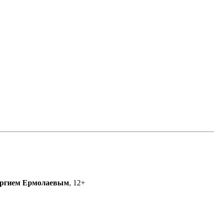
ргием Ермолаевым
, 12+