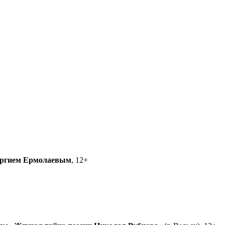
ргием Ермолаевым
, 12+