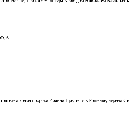
стов России, прозаиком, литературоведом
Николаем Васильев
РФ
, 6+
астоятелем храма пророка Иоанна Предтечи в Рощенье, иереем
Се