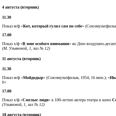
4 августа (вторник)
11.30
Показ м/ф «
Кот, который гулял сам по себе
» (Союзмультфильм,
17.00
Показ х/ф «
В зоне особого внимания
» ко Дню воздушно-десант
(М. Ульяновой, 1, зал № 12)
11 августа (вторник)
11.30
Показ м/ф «
Мойдодыр
» (Союзмультфильм, 1954, 16 мин.); «
Ив
0+
17.00
Показ х/ф «
Смелые люди
» к 100-летию актера театра и кино
С
(Ульяновой, 1, зал № 12)
18 августа (вторник)