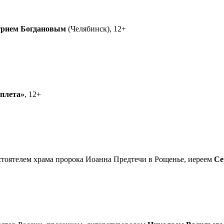
рием Богдановым
(Челябинск), 12+
еплета»
, 12+
астоятелем храма пророка Иоанна Предтечи в Рощенье, иереем
Се