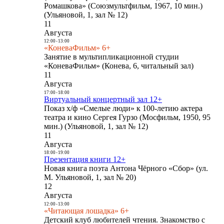
Ромашкова» (Союзмультфильм, 1967, 10 мин.)
(Ульяновой, 1, зал № 12)
11
Августа
12:00
-
13:00
«КоневаФильм» 6+
Занятие в мультипликационной студии
«КоневаФильм» (Конева, 6, читальный зал)
11
Августа
17:00
-
18:00
Виртуальный концертный зал 12+
Показ х/ф «Смелые люди» к 100-летию актера
театра и кино Сергея Гурзо (Мосфильм, 1950, 95
мин.) (Ульяновой, 1, зал № 12)
11
Августа
18:00
-
19:00
Презентация книги 12+
Новая книга поэта Антона Чёрного «Сбор» (ул.
М. Ульяновой, 1, зал № 20)
12
Августа
12:00
-
13:00
«Читающая лошадка» 6+
Детский клуб любителей чтения. Знакомство с