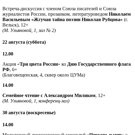
Встреча-дискуссия с членом Союза писателей и Союза
журналистов России, прозаиком, литературоведом
Николаем
Васильевым
«Жгучая тайна поэзии Николая Рубцова»
(г.
Вельск), 12+
(М. Ульяновой, 1, зал № 2)
22 августа (суббота)
12.00
Акция «
Три цвета России
» ко
Дню Государственного флага
РФ
, 6+
(Благовещенская, 4, сквер около ЦУМа)
14.00
Семейное чтение с
Александром Миликом
, 12+
(М. Ульяновой, 1, конференц-зал)
30 августа (воскресенье)
14.00
Молодежный дискуссионный киноклуб «
Церковь и мир
» с