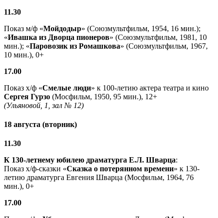
11.30
Показ м/ф «
Мойдодыр
» (Союзмультфильм, 1954, 16 мин.);
«
Ивашка из Дворца пионеров
» (Союзмультфильм, 1981, 10
мин.); «
Паровозик из Ромашкова
» (Союзмультфильм, 1967,
10 мин.), 0+
17.00
Показ х/ф «
Смелые люди
» к 100-летию актера театра и кино
Сергея Гурзо
(Мосфильм, 1950, 95 мин.), 12+
(Ульяновой, 1, зал № 12)
18 августа (вторник)
11.30
К 130-летнему юбилею драматурга
Е.Л. Шварца
:
Показ х/ф-сказки «
Сказка о потерянном времени
» к 130-
летию драматурга Евгения Шварца (Мосфильм, 1964, 76
мин.), 0+
17.00