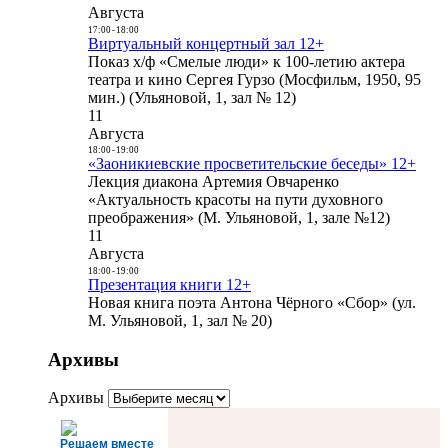
Августа
17:00
-
18:00
Виртуальный концертный зал 12+
Показ х/ф «Смелые люди» к 100-летию актера
театра и кино Сергея Гурзо (Мосфильм, 1950, 95
мин.) (Ульяновой, 1, зал № 12)
11
Августа
18:00
-
19:00
«Заоникиевские просветительские беседы» 12+
Лекция диакона Артемия Овчаренко
«Актуальность красоты на пути духовного
преображения» (М. Ульяновой, 1, зале №12)
11
Августа
18:00
-
19:00
Презентация книги 12+
Новая книга поэта Антона Чёрного «Сбор» (ул.
М. Ульяновой, 1, зал № 20)
Архивы
Архивы
Решаем вместе