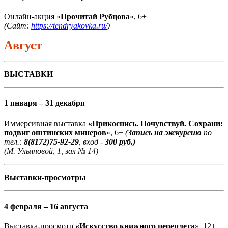
Онлайн-акция «
Прочитай Рубцова
», 6+
(Сайт:
https://tendryakovka.ru/
)
Август
ВЫСТАВКИ
1 января – 31 декабря
Иммерсивная выставка
«Прикоснись. Почувствуй. Сохрани:
подвиг оштинских минеров
», 6+
(
Запись на экскурсию
по
тел.:
8(8172)75-92-29
, вход -
300 руб.)
(М. Ульяновой, 1, зал № 14)
Выставки-просмотры
4 февраля – 16 августа
Выставка-просмотр
«Искусство книжного переплета
», 12+