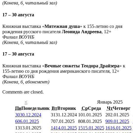
(Конева, 6, читальный зал)
17 – 30 августа
Книжная выставка «
Мятежная душа
» к 155-летию со дня
рождения русского писателя
Леонида Андреева
, 12+
Филиал ВОУНБ
(Конева, 6, читальный зал)
17 – 30 августа
Книжная выставка «
Вечные сюжеты Теодора Драйзера
» к
155-летию со дня рождения американского писателя, 12+
Филиал ВОУНБ
(Конева, 6, абонемент)
Comments are closed.
<
Январь 2025
Пн
Понедельник
Вт
Вторник
Ср
Среда
Чт
Четверг
30
30.12.2024
31
31.12.2024
1
01.01.2025
2
02.01.2025
6
06.01.2025
7
07.01.2025
8
08.01.2025
9
09.01.2025
13
13.01.2025
14
14.01.2025
15
15.01.2025
16
16.01.2025