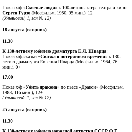
Показ х/ф «
Смелые люди
» к 100-летию актера театра и кино
Сергея Гурзо
(Мосфильм, 1950, 95 мин.), 12+
(Ульяновой, 1, зал № 12)
18 августа (вторник)
11.30
К 130-летнему юбилею драматурга
Е.Л. Шварца
:
Показ х/ф-сказки «
Сказка о потерянном времени
» к 130-
летию драматурга Евгения Шварца (Мосфильм, 1964, 76
мин.), 0+
17.00
Показ х/ф «
Убить дракона
» по пьесе «Дракон» (Мосфильм,
1988, 116 мин.), 12+
(Ульяновой, 1, зал № 12)
25 августа (вторник)
11.30
К 130-летнему юбилею народной артистки СССР Ф.Г.