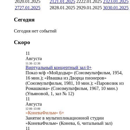
20
20.01.2025
21
21.01.2025
22
22.01.2025
23
23.01.2025
27
27.01.2025
28
28.01.2025
29
29.01.2025
30
30.01.2025
Сегодня
Сегодня нет событий
Скоро
11
Августа
11:30
-
12:30
Виртуальный концертный зал 0+
Показ м/ф «Мойдодыр» (Союзмультфильм, 1954,
16 мин.); «Ивашка из Дворца пионеров»
(Союзмультфильм, 1981, 10 мин.); «Паровозик из
Ромашкова» (Союзмультфильм, 1967, 10 мин.)
(Ульяновой, 1, зал № 12)
11
Августа
12:00
-
13:00
«КоневаФильм» 6+
Занятие в мультипликационной студии
«КоневаФильм» (Конева, 6, читальный зал)
11