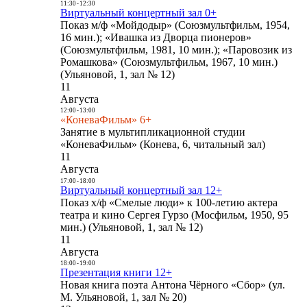
11:30
-
12:30
Виртуальный концертный зал 0+
Показ м/ф «Мойдодыр» (Союзмультфильм, 1954,
16 мин.); «Ивашка из Дворца пионеров»
(Союзмультфильм, 1981, 10 мин.); «Паровозик из
Ромашкова» (Союзмультфильм, 1967, 10 мин.)
(Ульяновой, 1, зал № 12)
11
Августа
12:00
-
13:00
«КоневаФильм» 6+
Занятие в мультипликационной студии
«КоневаФильм» (Конева, 6, читальный зал)
11
Августа
17:00
-
18:00
Виртуальный концертный зал 12+
Показ х/ф «Смелые люди» к 100-летию актера
театра и кино Сергея Гурзо (Мосфильм, 1950, 95
мин.) (Ульяновой, 1, зал № 12)
11
Августа
18:00
-
19:00
Презентация книги 12+
Новая книга поэта Антона Чёрного «Сбор» (ул.
М. Ульяновой, 1, зал № 20)