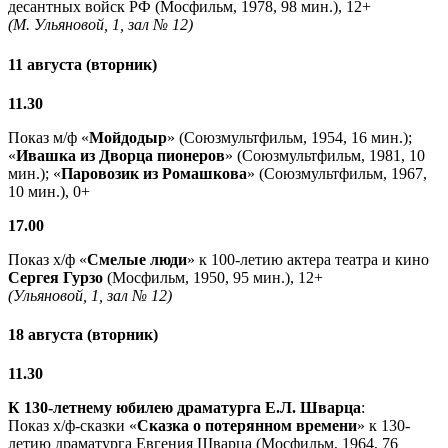
десантных войск РФ (Мосфильм, 1978, 98 мин.), 12+
(М. Ульяновой, 1, зал № 12)
11 августа (вторник)
11.30
Показ м/ф «
Мойдодыр
» (Союзмультфильм, 1954, 16 мин.);
«
Ивашка из Дворца пионеров
» (Союзмультфильм, 1981, 10
мин.); «
Паровозик из Ромашкова
» (Союзмультфильм, 1967,
10 мин.), 0+
17.00
Показ х/ф «
Смелые люди
» к 100-летию актера театра и кино
Сергея Гурзо
(Мосфильм, 1950, 95 мин.), 12+
(Ульяновой, 1, зал № 12)
18 августа (вторник)
11.30
К 130-летнему юбилею драматурга
Е.Л. Шварца
:
Показ х/ф-сказки «
Сказка о потерянном времени
» к 130-
летию драматурга Евгения Шварца (Мосфильм, 1964, 76