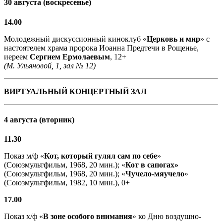
30 августа (воскресенье)
14.00
Молодежный дискуссионный киноклуб «
Церковь и мир
» с
настоятелем храма пророка Иоанна Предтечи в Рощенье,
иереем
Сергием Ермолаевым
, 12+
(М. Ульяновой, 1, зал № 12)
ВИРТУАЛЬНЫЙ КОНЦЕРТНЫЙ ЗАЛ
4 августа (вторник)
11.30
Показ м/ф «
Кот, который гулял сам по себе
»
(Союзмультфильм, 1968, 20 мин.); «
Кот в сапогах»
(Союзмультфильм, 1968, 20 мин.); «
Чучело-мяучело
»
(Союзмультфильм, 1982, 10 мин.), 0+
17.00
Показ х/ф «
В зоне особого внимания
» ко Дню воздушно-