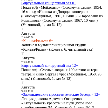
Виртуальный концертный зал 0+
Показ м/ф «Мойдодыр» (Союзмультфильм, 1954,
16 мин.); «Ивашка из Дворца пионеров»
(Союзмультфильм, 1981, 10 мин.); «Паровозик из
Ромашкова» (Союзмультфильм, 1967, 10 мин.)
(Ульяновой, 1, зал № 12)
11
Августа
12:00
-
13:00
«КоневаФильм» 6+
Занятие в мультипликационной студии
«КоневаФильм» (Конева, 6, читальный зал)
11
Августа
17:00
-
18:00
Виртуальный концертный зал 12+
Показ х/ф «Смелые люди» к 100-летию актера
театра и кино Сергея Гурзо (Мосфильм, 1950, 95
мин.) (Ульяновой, 1, зал № 12)
11
Августа
18:00
-
19:00
«Заоникиевские просветительские беседы» 12+
Лекция диакона Артемия Овчаренко
«Актуальность красоты на пути духовного
преображения» (М. Ульяновой, 1, зале №12)