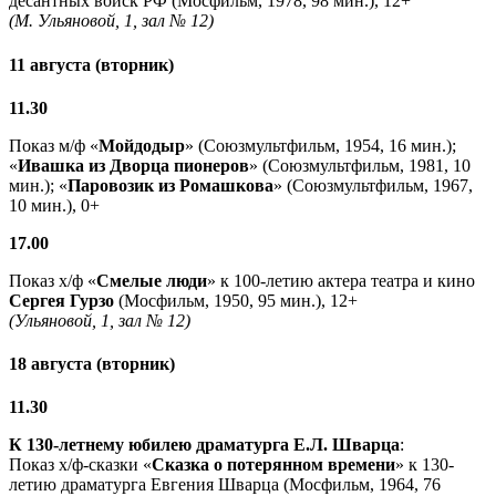
десантных войск РФ (Мосфильм, 1978, 98 мин.), 12+
(М. Ульяновой, 1, зал № 12)
11 августа (вторник)
11.30
Показ м/ф «
Мойдодыр
» (Союзмультфильм, 1954, 16 мин.);
«
Ивашка из Дворца пионеров
» (Союзмультфильм, 1981, 10
мин.); «
Паровозик из Ромашкова
» (Союзмультфильм, 1967,
10 мин.), 0+
17.00
Показ х/ф «
Смелые люди
» к 100-летию актера театра и кино
Сергея Гурзо
(Мосфильм, 1950, 95 мин.), 12+
(Ульяновой, 1, зал № 12)
18 августа (вторник)
11.30
К 130-летнему юбилею драматурга
Е.Л. Шварца
:
Показ х/ф-сказки «
Сказка о потерянном времени
» к 130-
летию драматурга Евгения Шварца (Мосфильм, 1964, 76