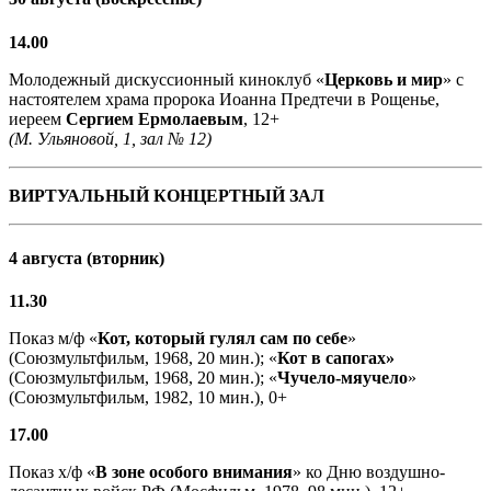
14.00
Молодежный дискуссионный киноклуб «
Церковь и мир
» с
настоятелем храма пророка Иоанна Предтечи в Рощенье,
иереем
Сергием Ермолаевым
, 12+
(М. Ульяновой, 1, зал № 12)
ВИРТУАЛЬНЫЙ КОНЦЕРТНЫЙ ЗАЛ
4 августа (вторник)
11.30
Показ м/ф «
Кот, который гулял сам по себе
»
(Союзмультфильм, 1968, 20 мин.); «
Кот в сапогах»
(Союзмультфильм, 1968, 20 мин.); «
Чучело-мяучело
»
(Союзмультфильм, 1982, 10 мин.), 0+
17.00
Показ х/ф «
В зоне особого внимания
» ко Дню воздушно-