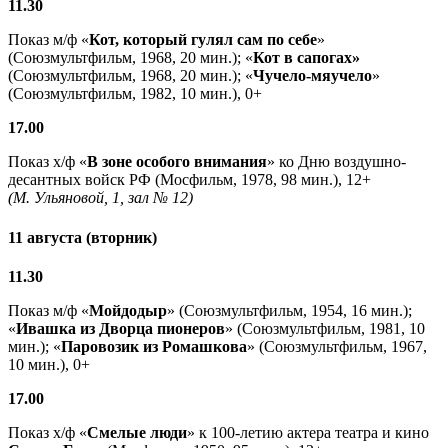
11.30
Показ м/ф «
Кот, который гулял сам по себе
»
(Союзмультфильм, 1968, 20 мин.); «
Кот в сапогах»
(Союзмультфильм, 1968, 20 мин.); «
Чучело-мяучело
»
(Союзмультфильм, 1982, 10 мин.), 0+
17.00
Показ х/ф «
В зоне особого внимания
» ко Дню воздушно-
десантных войск РФ (Мосфильм, 1978, 98 мин.), 12+
(М. Ульяновой, 1, зал № 12)
11 августа (вторник)
11.30
Показ м/ф «
Мойдодыр
» (Союзмультфильм, 1954, 16 мин.);
«
Ивашка из Дворца пионеров
» (Союзмультфильм, 1981, 10
мин.); «
Паровозик из Ромашкова
» (Союзмультфильм, 1967,
10 мин.), 0+
17.00
Показ х/ф «
Смелые люди
» к 100-летию актера театра и кино