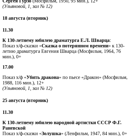
Сергея Гурзо
(Мосфильм, 1950, 95 мин.), 12+
(Ульяновой, 1, зал № 12)
18 августа (вторник)
11.30
К 130-летнему юбилею драматурга
Е.Л. Шварца
:
Показ х/ф-сказки «
Сказка о потерянном времени
» к 130-
летию драматурга Евгения Шварца (Мосфильм, 1964, 76
мин.), 0+
17.00
Показ х/ф «
Убить дракона
» по пьесе «Дракон» (Мосфильм,
1988, 116 мин.), 12+
(Ульяновой, 1, зал № 12)
25 августа (вторник)
11.30
К 130-летнему юбилею народной артистки СССР Ф.Г.
Раневской
Показ х/ф-сказки «
Золушка
» (Ленфильм, 1947, 84 мин.), 0+