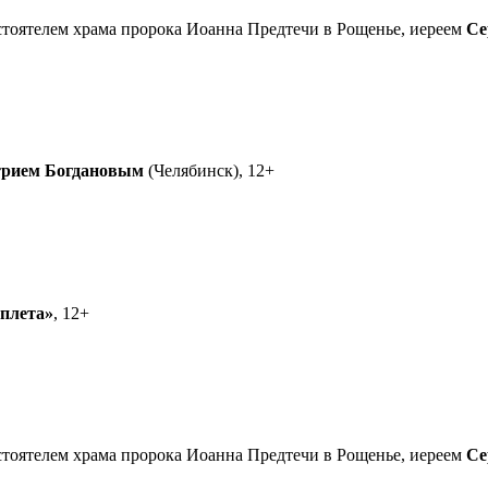
астоятелем храма пророка Иоанна Предтечи в Рощенье, иереем
Се
рием Богдановым
(Челябинск), 12+
еплета»
, 12+
астоятелем храма пророка Иоанна Предтечи в Рощенье, иереем
Се