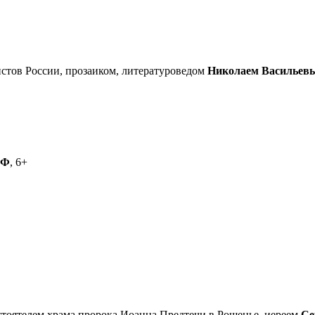
стов России, прозаиком, литературоведом
Николаем Васильев
РФ
, 6+
астоятелем храма пророка Иоанна Предтечи в Рощенье, иереем
Се