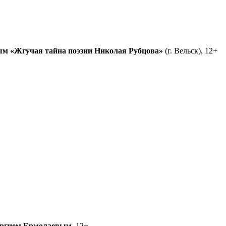
ым
«Жгучая тайна поэзии Николая Рубцова»
(г. Вельск), 12+
ргием Ермолаевым
, 12+