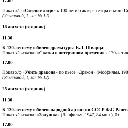
17.00
Показ х/ф «
Смелые люди
» к 100-летию актера театра и кино
С
(Ульяновой, 1, зал № 12)
18 августа (вторник)
11.30
К 130-летнему юбилею драматурга
Е.Л. Шварца
:
Показ х/ф-сказки «
Сказка о потерянном времени
» к 130-лети
17.00
Показ х/ф «
Убить дракона
» по пьесе «Дракон» (Мосфильм, 1988
(Ульяновой, 1, зал № 12)
25 августа (вторник)
11.30
К 130-летнему юбилею народной артистки СССР Ф.Г. Ранев
Показ х/ф-сказки «
Золушка
» (Ленфильм, 1947, 84 мин.), 0+
17.00