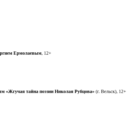
ргием Ермолаевым
, 12+
ым
«Жгучая тайна поэзии Николая Рубцова»
(г. Вельск), 12+