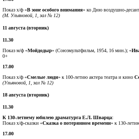
Показ х/ф «
В зоне особого внимания
» ко Дню воздушно-десант
(М. Ульяновой, 1, зал № 12)
11 августа (вторник)
11.30
Показ м/ф «
Мойдодыр
» (Союзмультфильм, 1954, 16 мин.); «
Ив
0+
17.00
Показ х/ф «
Смелые люди
» к 100-летию актера театра и кино
С
(Ульяновой, 1, зал № 12)
18 августа (вторник)
11.30
К 130-летнему юбилею драматурга
Е.Л. Шварца
:
Показ х/ф-сказки «
Сказка о потерянном времени
» к 130-лети
17.00