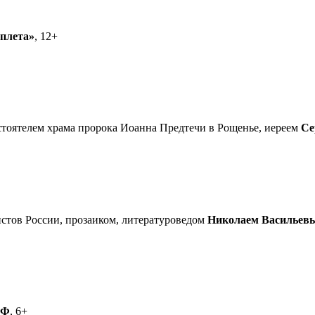
еплета»
, 12+
астоятелем храма пророка Иоанна Предтечи в Рощенье, иереем
Се
стов России, прозаиком, литературоведом
Николаем Васильев
РФ
, 6+