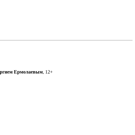
ргием Ермолаевым
, 12+