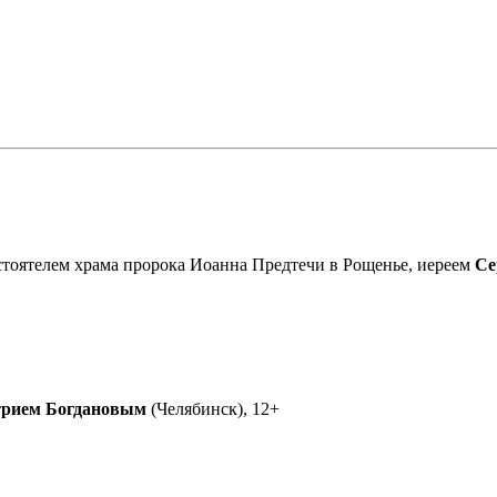
астоятелем храма пророка Иоанна Предтечи в Рощенье, иереем
Се
рием Богдановым
(Челябинск), 12+