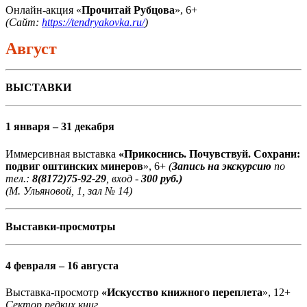
Онлайн-акция «
Прочитай Рубцова
», 6+
(Сайт:
https://tendryakovka.ru/
)
Август
ВЫСТАВКИ
1 января – 31 декабря
Иммерсивная выставка
«Прикоснись. Почувствуй. Сохрани:
подвиг оштинских минеров
», 6+
(
Запись на экскурсию
по
тел.:
8(8172)75-92-29
, вход -
300 руб.)
(М. Ульяновой, 1, зал № 14)
Выставки-просмотры
4 февраля – 16 августа
Выставка-просмотр
«Искусство книжного переплета
», 12+
Сектор редких книг