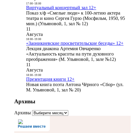
17:00
-
18:00
Виртуальный концертный зал 12+
Показ х/ф «Смелые люди» к 100-летию актера
театра и кино Сергея Гурзо (Мосфильм, 1950, 95
мин.) (Ульяновой, 1, зал № 12)
11
Августа
18:00
-
19:00
«Заоникиевские просветительские беседы» 12+
Лекция диакона Артемия Овчаренко
«Актуальность красоты на пути духовного
преображения» (М. Ульяновой, 1, зале №12)
11
Августа
18:00
-
19:00
Презентация книги 12+
Новая книга поэта Антона Чёрного «Сбор» (ул.
М. Ульяновой, 1, зал № 20)
Архивы
Архивы
Решаем вместе