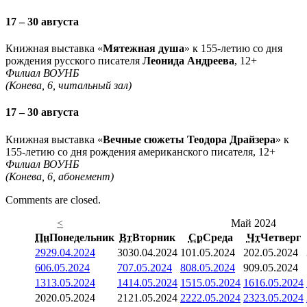
17 – 30 августа
Книжная выставка «
Мятежная душа
» к 155-летию со дня
рождения русского писателя
Леонида Андреева
, 12+
Филиал ВОУНБ
(Конева, 6, читальный зал)
17 – 30 августа
Книжная выставка «
Вечные сюжеты Теодора Драйзера
» к
155-летию со дня рождения американского писателя, 12+
Филиал ВОУНБ
(Конева, 6, абонемент)
Comments are closed.
<
Май 2024
Пн
Понедельник
Вт
Вторник
Ср
Среда
Чт
Четверг
29
29.04.2024
30
30.04.2024
1
01.05.2024
2
02.05.2024
6
06.05.2024
7
07.05.2024
8
08.05.2024
9
09.05.2024
13
13.05.2024
14
14.05.2024
15
15.05.2024
16
16.05.2024
20
20.05.2024
21
21.05.2024
22
22.05.2024
23
23.05.2024