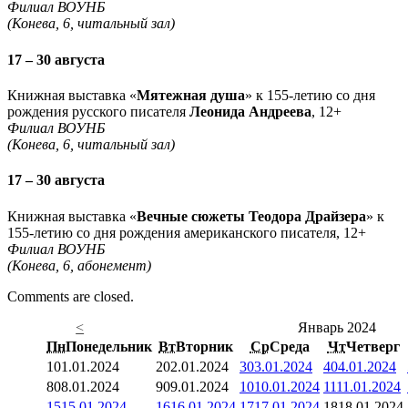
Филиал ВОУНБ
(Конева, 6, читальный зал)
17 – 30 августа
Книжная выставка «
Мятежная душа
» к 155-летию со дня
рождения русского писателя
Леонида Андреева
, 12+
Филиал ВОУНБ
(Конева, 6, читальный зал)
17 – 30 августа
Книжная выставка «
Вечные сюжеты Теодора Драйзера
» к
155-летию со дня рождения американского писателя, 12+
Филиал ВОУНБ
(Конева, 6, абонемент)
Comments are closed.
<
Январь 2024
Пн
Понедельник
Вт
Вторник
Ср
Среда
Чт
Четверг
1
01.01.2024
2
02.01.2024
3
03.01.2024
4
04.01.2024
8
08.01.2024
9
09.01.2024
10
10.01.2024
11
11.01.2024
15
15.01.2024
16
16.01.2024
17
17.01.2024
18
18.01.2024