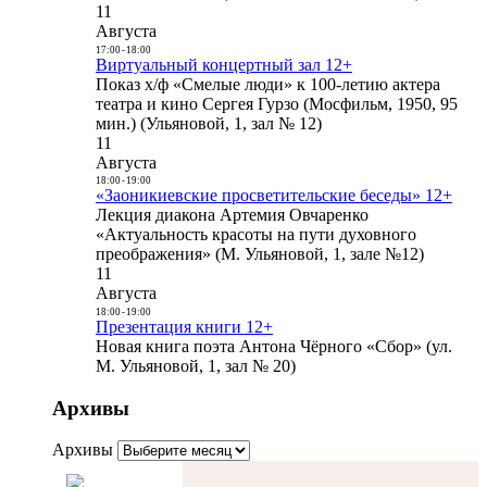
11
Августа
17:00
-
18:00
Виртуальный концертный зал 12+
Показ х/ф «Смелые люди» к 100-летию актера
театра и кино Сергея Гурзо (Мосфильм, 1950, 95
мин.) (Ульяновой, 1, зал № 12)
11
Августа
18:00
-
19:00
«Заоникиевские просветительские беседы» 12+
Лекция диакона Артемия Овчаренко
«Актуальность красоты на пути духовного
преображения» (М. Ульяновой, 1, зале №12)
11
Августа
18:00
-
19:00
Презентация книги 12+
Новая книга поэта Антона Чёрного «Сбор» (ул.
М. Ульяновой, 1, зал № 20)
Архивы
Архивы