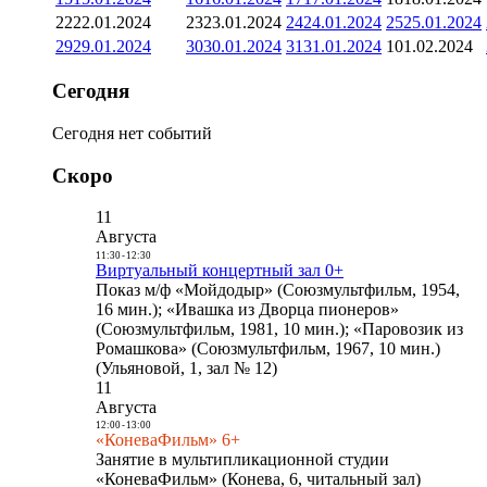
22
22.01.2024
23
23.01.2024
24
24.01.2024
25
25.01.2024
29
29.01.2024
30
30.01.2024
31
31.01.2024
1
01.02.2024
Сегодня
Сегодня нет событий
Скоро
11
Августа
11:30
-
12:30
Виртуальный концертный зал 0+
Показ м/ф «Мойдодыр» (Союзмультфильм, 1954,
16 мин.); «Ивашка из Дворца пионеров»
(Союзмультфильм, 1981, 10 мин.); «Паровозик из
Ромашкова» (Союзмультфильм, 1967, 10 мин.)
(Ульяновой, 1, зал № 12)
11
Августа
12:00
-
13:00
«КоневаФильм» 6+
Занятие в мультипликационной студии
«КоневаФильм» (Конева, 6, читальный зал)