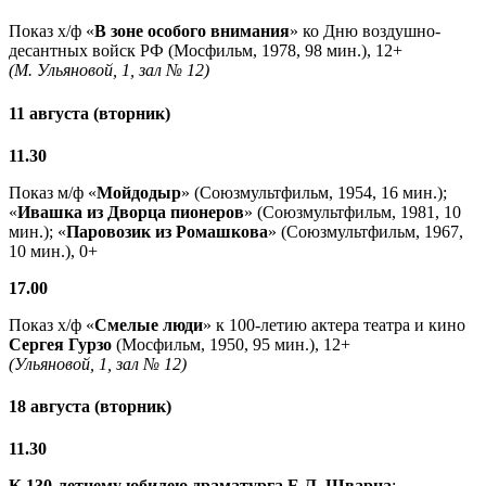
Показ х/ф «
В зоне особого внимания
» ко Дню воздушно-
десантных войск РФ (Мосфильм, 1978, 98 мин.), 12+
(М. Ульяновой, 1, зал № 12)
11 августа (вторник)
11.30
Показ м/ф «
Мойдодыр
» (Союзмультфильм, 1954, 16 мин.);
«
Ивашка из Дворца пионеров
» (Союзмультфильм, 1981, 10
мин.); «
Паровозик из Ромашкова
» (Союзмультфильм, 1967,
10 мин.), 0+
17.00
Показ х/ф «
Смелые люди
» к 100-летию актера театра и кино
Сергея Гурзо
(Мосфильм, 1950, 95 мин.), 12+
(Ульяновой, 1, зал № 12)
18 августа (вторник)
11.30
К 130-летнему юбилею драматурга
Е.Л. Шварца
: