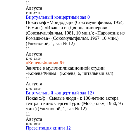
11
Августа
11:30
-
12:30
Виртуальный концертный зал 0+
Показ м/ф «Мойдодыр» (Союзмультфильм, 1954,
16 мин.); «Ивашка из Дворца пионеров»
(Союзмультфильм, 1981, 10 мин.); «Паровозик из
Ромашкова» (Союзмультфильм, 1967, 10 мин.)
(Ульяновой, 1, зал № 12)
11
Августа
12:00
-
13:00
«КоневаФильм» 6+
Занятие в мультипликационной студии
«КоневаФильм» (Конева, 6, читальный зал)
11
Августа
17:00
-
18:00
Виртуальный концертный зал 12+
Показ х/ф «Смелые люди» к 100-летию актера
театра и кино Сергея Гурзо (Мосфильм, 1950, 95
мин.) (Ульяновой, 1, зал № 12)
11
Августа
18:00
-
19:00
Презентация книги 12+