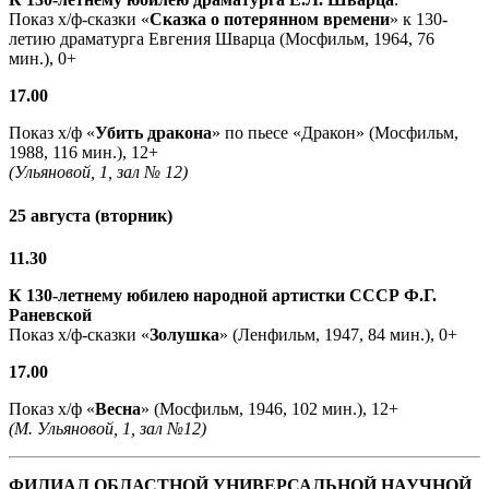
Показ х/ф-сказки «
Сказка о потерянном времени
» к 130-
летию драматурга Евгения Шварца (Мосфильм, 1964, 76
мин.), 0+
17.00
Показ х/ф «
Убить дракона
» по пьесе «Дракон» (Мосфильм,
1988, 116 мин.), 12+
(Ульяновой, 1, зал № 12)
25 августа (вторник)
11.30
К 130-летнему юбилею народной артистки СССР Ф.Г.
Раневской
Показ х/ф-сказки «
Золушка
» (Ленфильм, 1947, 84 мин.), 0+
17.00
Показ х/ф «
Весна
» (Мосфильм, 1946, 102 мин.), 12+
(М. Ульяновой, 1, зал №12)
ФИЛИАЛ ОБЛАСТНОЙ УНИВЕРСАЛЬНОЙ НАУЧНОЙ