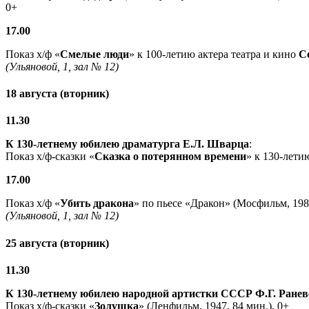
0+
17.00
Показ х/ф «
Смелые люди
» к 100-летию актера театра и кино
С
(Ульяновой, 1, зал № 12)
18 августа (вторник)
11.30
К 130-летнему юбилею драматурга
Е.Л. Шварца
:
Показ х/ф-сказки «
Сказка о потерянном времени
» к 130-лети
17.00
Показ х/ф «
Убить дракона
» по пьесе «Дракон» (Мосфильм, 1988
(Ульяновой, 1, зал № 12)
25 августа (вторник)
11.30
К 130-летнему юбилею народной артистки СССР Ф.Г. Ранев
Показ х/ф-сказки «
Золушка
» (Ленфильм, 1947, 84 мин.), 0+