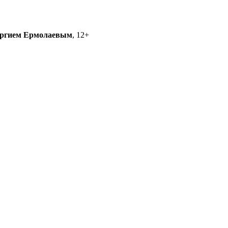
ргием Ермолаевым
, 12+