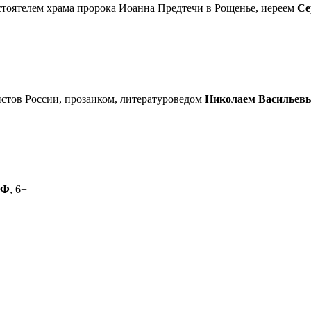
астоятелем храма пророка Иоанна Предтечи в Рощенье, иереем
Се
стов России, прозаиком, литературоведом
Николаем Васильев
РФ
, 6+