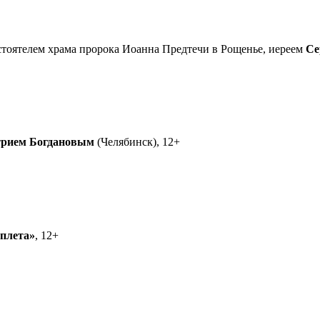
астоятелем храма пророка Иоанна Предтечи в Рощенье, иереем
Се
рием Богдановым
(Челябинск), 12+
еплета»
, 12+