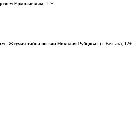
ргием Ермолаевым
, 12+
ым
«Жгучая тайна поэзии Николая Рубцова»
(г. Вельск), 12+