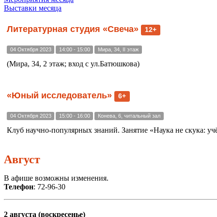
Выставки месяца
Литературная студия «Свеча»
12+
04 Октября 2023
14:00 - 15:00
Мира, 34, II этаж
(Мира, 34, 2 этаж; вход с ул.Батюшкова)
«Юный исследователь»
6+
04 Октября 2023
15:00 - 16:00
Конева, 6, читальный зал
Клуб научно-популярных знаний. Занятие «Наука не скука: учё
Август
В афише возможны изменения.
Телефон
: 72-96-30
2 августа (воскресенье)