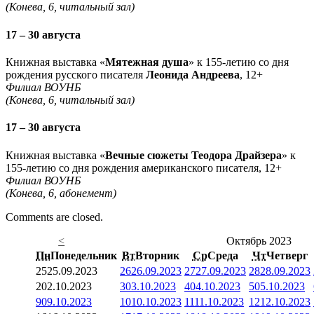
(Конева, 6, читальный зал)
17 – 30 августа
Книжная выставка «
Мятежная душа
» к 155-летию со дня
рождения русского писателя
Леонида Андреева
, 12+
Филиал ВОУНБ
(Конева, 6, читальный зал)
17 – 30 августа
Книжная выставка «
Вечные сюжеты Теодора Драйзера
» к
155-летию со дня рождения американского писателя, 12+
Филиал ВОУНБ
(Конева, 6, абонемент)
Comments are closed.
<
Октябрь 2023
Пн
Понедельник
Вт
Вторник
Ср
Среда
Чт
Четверг
25
25.09.2023
26
26.09.2023
27
27.09.2023
28
28.09.2023
2
02.10.2023
3
03.10.2023
4
04.10.2023
5
05.10.2023
9
09.10.2023
10
10.10.2023
11
11.10.2023
12
12.10.2023