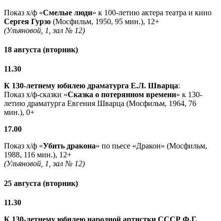
Показ х/ф «
Смелые люди
» к 100-летию актера театра и кино
Сергея Гурзо
(Мосфильм, 1950, 95 мин.), 12+
(Ульяновой, 1, зал № 12)
18 августа (вторник)
11.30
К 130-летнему юбилею драматурга
Е.Л. Шварца
:
Показ х/ф-сказки «
Сказка о потерянном времени
» к 130-
летию драматурга Евгения Шварца (Мосфильм, 1964, 76
мин.), 0+
17.00
Показ х/ф «
Убить дракона
» по пьесе «Дракон» (Мосфильм,
1988, 116 мин.), 12+
(Ульяновой, 1, зал № 12)
25 августа (вторник)
11.30
К 130-летнему юбилею народной артистки СССР Ф.Г.