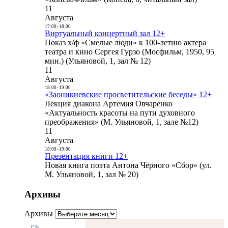
11
Августа
17:00
-
18:00
Виртуальный концертный зал 12+
Показ х/ф «Смелые люди» к 100-летию актера
театра и кино Сергея Гурзо (Мосфильм, 1950, 95
мин.) (Ульяновой, 1, зал № 12)
11
Августа
18:00
-
19:00
«Заоникиевские просветительские беседы» 12+
Лекция диакона Артемия Овчаренко
«Актуальность красоты на пути духовного
преображения» (М. Ульяновой, 1, зале №12)
11
Августа
18:00
-
19:00
Презентация книги 12+
Новая книга поэта Антона Чёрного «Сбор» (ул.
М. Ульяновой, 1, зал № 20)
Архивы
Архивы