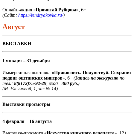
Онлайн-акция «
Прочитай Рубцова
», 6+
(Сайт:
https://tendryakovka.ru/
)
Август
ВЫСТАВКИ
1 января – 31 декабря
Иммерсивная выставка
«Прикоснись. Почувствуй. Сохрани:
подвиг оштинских минеров
», 6+
(
Запись на экскурсию
по
тел.:
8(8172)75-92-29
, вход -
300 руб.)
(М. Ульяновой, 1, зал № 14)
Выставки-просмотры
4 февраля – 16 августа
Выставка-просмотр
«Искусство книжного переплета
», 12+