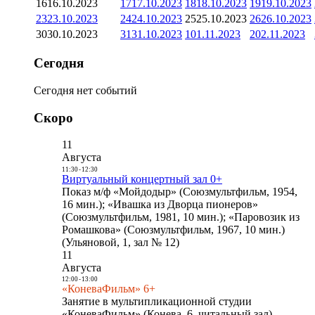
16
16.10.2023
17
17.10.2023
18
18.10.2023
19
19.10.2023
23
23.10.2023
24
24.10.2023
25
25.10.2023
26
26.10.2023
30
30.10.2023
31
31.10.2023
1
01.11.2023
2
02.11.2023
Сегодня
Сегодня нет событий
Скоро
11
Августа
11:30
-
12:30
Виртуальный концертный зал 0+
Показ м/ф «Мойдодыр» (Союзмультфильм, 1954,
16 мин.); «Ивашка из Дворца пионеров»
(Союзмультфильм, 1981, 10 мин.); «Паровозик из
Ромашкова» (Союзмультфильм, 1967, 10 мин.)
(Ульяновой, 1, зал № 12)
11
Августа
12:00
-
13:00
«КоневаФильм» 6+
Занятие в мультипликационной студии
«КоневаФильм» (Конева, 6, читальный зал)