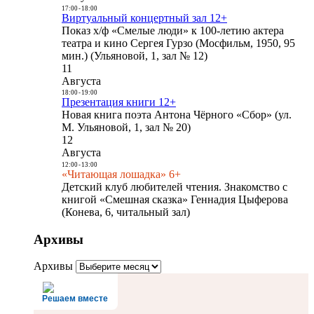
17:00
-
18:00
Виртуальный концертный зал 12+
Показ х/ф «Смелые люди» к 100-летию актера
театра и кино Сергея Гурзо (Мосфильм, 1950, 95
мин.) (Ульяновой, 1, зал № 12)
11
Августа
18:00
-
19:00
Презентация книги 12+
Новая книга поэта Антона Чёрного «Сбор» (ул.
М. Ульяновой, 1, зал № 20)
12
Августа
12:00
-
13:00
«Читающая лошадка» 6+
Детский клуб любителей чтения. Знакомство с
книгой «Смешная сказка» Геннадия Цыферова
(Конева, 6, читальный зал)
Архивы
Архивы
Решаем вместе