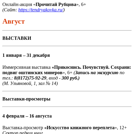
Онлайн-акция «
Прочитай Рубцова
», 6+
(Сайт:
https://tendryakovka.ru/
)
Август
ВЫСТАВКИ
1 января – 31 декабря
Иммерсивная выставка
«Прикоснись. Почувствуй. Сохрани:
подвиг оштинских минеров
», 6+
(
Запись на экскурсию
по
тел.:
8(8172)75-92-29
, вход -
300 руб.)
(М. Ульяновой, 1, зал № 14)
Выставки-просмотры
4 февраля – 16 августа
Выставка-просмотр
«Искусство книжного переплета
», 12+
Сектор редких книг