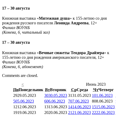
17 – 30 августа
Книжная выставка «
Мятежная душа
» к 155-летию со дня
рождения русского писателя
Леонида Андреева
, 12+
Филиал ВОУНБ
(Конева, 6, читальный зал)
17 – 30 августа
Книжная выставка «
Вечные сюжеты Теодора Драйзера
» к
155-летию со дня рождения американского писателя, 12+
Филиал ВОУНБ
(Конева, 6, абонемент)
Comments are closed.
<
Июнь 2023
Пн
Понедельник
Вт
Вторник
Ср
Среда
Чт
Четверг
29
29.05.2023
30
30.05.2023
31
31.05.2023
1
01.06.2023
5
05.06.2023
6
06.06.2023
7
07.06.2023
8
08.06.2023
12
12.06.2023
13
13.06.2023
14
14.06.2023
15
15.06.2023
19
19.06.2023
20
20.06.2023
21
21.06.2023
22
22.06.2023