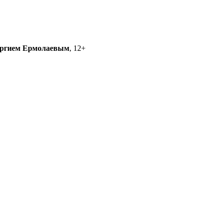
ргием Ермолаевым
, 12+