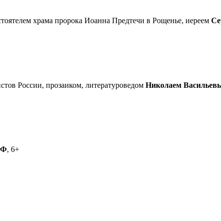
астоятелем храма пророка Иоанна Предтечи в Рощенье, иереем
Се
стов России, прозаиком, литературоведом
Николаем Васильев
РФ
, 6+