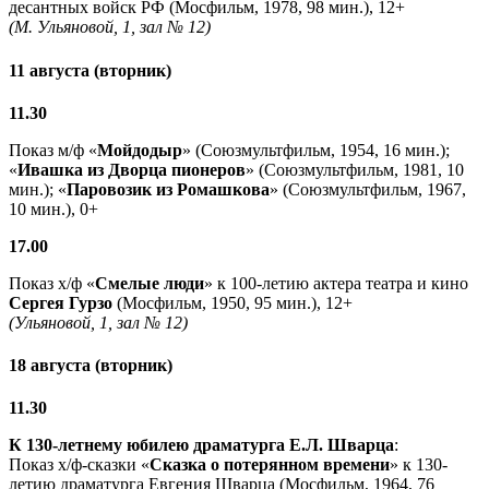
десантных войск РФ (Мосфильм, 1978, 98 мин.), 12+
(М. Ульяновой, 1, зал № 12)
11 августа (вторник)
11.30
Показ м/ф «
Мойдодыр
» (Союзмультфильм, 1954, 16 мин.);
«
Ивашка из Дворца пионеров
» (Союзмультфильм, 1981, 10
мин.); «
Паровозик из Ромашкова
» (Союзмультфильм, 1967,
10 мин.), 0+
17.00
Показ х/ф «
Смелые люди
» к 100-летию актера театра и кино
Сергея Гурзо
(Мосфильм, 1950, 95 мин.), 12+
(Ульяновой, 1, зал № 12)
18 августа (вторник)
11.30
К 130-летнему юбилею драматурга
Е.Л. Шварца
:
Показ х/ф-сказки «
Сказка о потерянном времени
» к 130-
летию драматурга Евгения Шварца (Мосфильм, 1964, 76