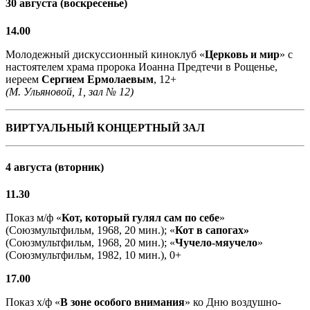
30 августа (воскресенье)
14.00
Молодежный дискуссионный киноклуб «
Церковь и мир
» с
настоятелем храма пророка Иоанна Предтечи в Рощенье,
иереем
Сергием Ермолаевым
, 12+
(М. Ульяновой, 1, зал № 12)
ВИРТУАЛЬНЫЙ КОНЦЕРТНЫЙ ЗАЛ
4 августа (вторник)
11.30
Показ м/ф «
Кот, который гулял сам по себе
»
(Союзмультфильм, 1968, 20 мин.); «
Кот в сапогах»
(Союзмультфильм, 1968, 20 мин.); «
Чучело-мяучело
»
(Союзмультфильм, 1982, 10 мин.), 0+
17.00
Показ х/ф «
В зоне особого внимания
» ко Дню воздушно-