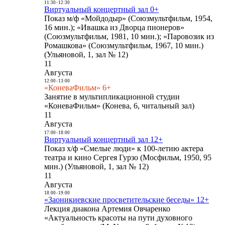
11:30
-
12:30
Виртуальный концертный зал 0+
Показ м/ф «Мойдодыр» (Союзмультфильм, 1954,
16 мин.); «Ивашка из Дворца пионеров»
(Союзмультфильм, 1981, 10 мин.); «Паровозик из
Ромашкова» (Союзмультфильм, 1967, 10 мин.)
(Ульяновой, 1, зал № 12)
11
Августа
12:00
-
13:00
«КоневаФильм» 6+
Занятие в мультипликационной студии
«КоневаФильм» (Конева, 6, читальный зал)
11
Августа
17:00
-
18:00
Виртуальный концертный зал 12+
Показ х/ф «Смелые люди» к 100-летию актера
театра и кино Сергея Гурзо (Мосфильм, 1950, 95
мин.) (Ульяновой, 1, зал № 12)
11
Августа
18:00
-
19:00
«Заоникиевские просветительские беседы» 12+
Лекция диакона Артемия Овчаренко
«Актуальность красоты на пути духовного